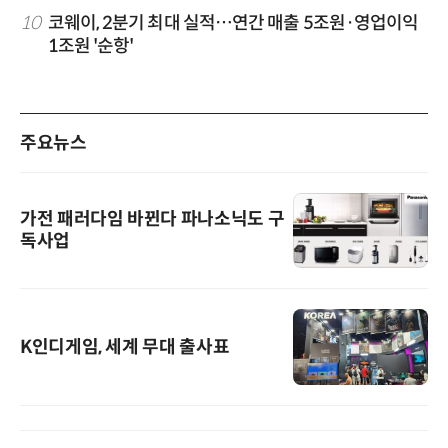
10
코웨이, 2분기 최대 실적…연간 매출 5조원·영업이익
1조원 '순항'
주요뉴스
가전 패러다임 바뀐다 파나소닉도 구
독사업
K인디게임, 세계 무대 출사표