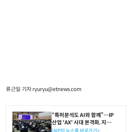
류근일 기자 ryuryu@etnews.com
“특허분석도 AI와 함께”…IP
산업 'AX' 시대 본격화, 지식
재산처 1호 AI IP데이터분석
[AIPD] 뉴스룸 바로가기>