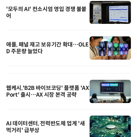
'모두의 AI' 컨소시엄 영입 경쟁 불붙
어
애플, 패널 재고 보유기간 확대…OLE
D 주문량 늘었다
웹케시,'B2B 바이브코딩' 플랫폼 'AX
Port' 출시…AX 시장 본격 공략
AI 데이터센터, 전력반도체 업계 '새
먹거리' 급부상