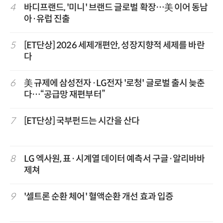
4
바디프랜드, '미니' 브랜드 글로벌 확장…美 이어 동남
아·유럽 진출
5
[ET단상] 2026 세제개편안, 성장지향적 세제를 바란
다
6
美 규제에 삼성전자·LG전자 '로청' 글로벌 출시 늦춘
다…“공급망 재편부터”
7
[ET단상] 국부펀드는 시간을 산다
8
LG 엑사원, 표·시계열 데이터 예측서 구글·알리바바
제쳐
9
'셀트론 순환 체어' 혈액순환 개선 효과 입증