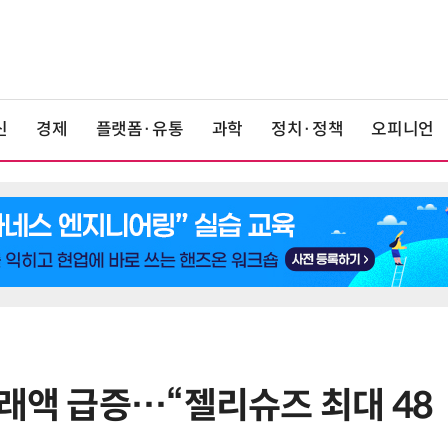
신
경제
플랫폼·유통
과학
정치·정책
오피니언
거래액 급증…“젤리슈즈 최대 48
6
1000원 커피·45㎝ 피자…트레이
더스 'T-카페', 이마트 첫 입점