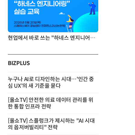
기반 정리·리서치·보고 자동화
현업에서 바로 쓰는 "하네스 엔지니어링" 실습 교육
BIZPLUS
누구나 AI로 디자인하는 시대…'인간 중
심 UX'의 새 기준을 묻다
[올쇼TV] 안전한 의료 데이터 관리를 위
한 통합 인프라 전략
[올쇼TV] 스플렁크가 제시하는 "AI 시대
의 옵저버빌리티" 전략