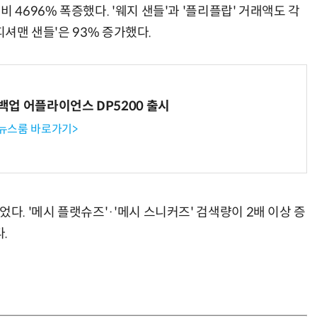
 4696% 폭증했다. '웨지 샌들'과 '플리플랍' 거래액도 각
'피셔맨 샌들'은 93% 증가했다.
 백업 어플라이언스 DP5200 출시
 뉴스룸 바로가기>
다. '메시 플랫슈즈'·'메시 스니커즈' 검색량이 2배 이상 증
.