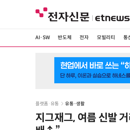
AI·SW
반도체
전자
모빌리티
통
플랫폼·유통
유통·생활
지그재그, 여름 신발 