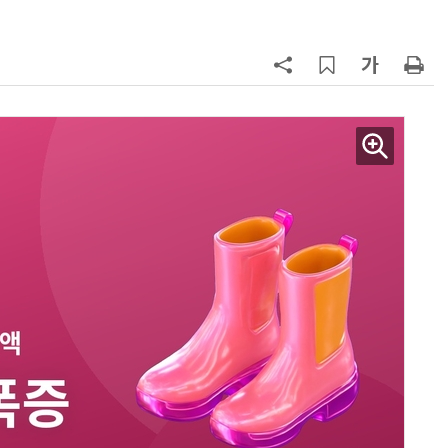
7
“찰떡같이 알아듣네”…카카오, '카
나-o' 음성 생성 기술 고도화
8
쿠팡Inc, 상반기 영업적자 1.2조 육
박…2년치 이익 넘어서
9
세븐일레븐, 해외 지역 명물 라면 판
매 300만개 돌파
10
“쿠팡 7월 추정 결제액 10.9% 감소