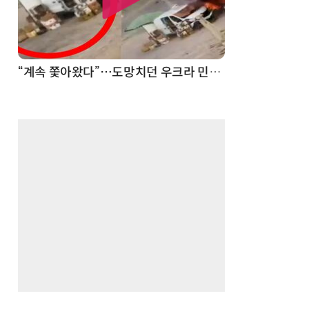
“계속 쫓아왔다”…도망치던 우크라 민간인 공격한 러 자폭 드론