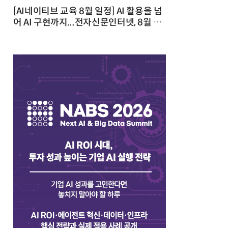
[AI네이티브 교육 8월 일정] AI 활용을 넘
어 AI 구현까지...전자신문인터넷, 8월 실
전 교육·워크숍 개최 발행일 : 2026-07-
23 10:46