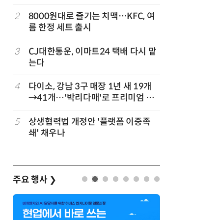
빚나
나
2
8000원대로 즐기는 치맥…KFC, 여
7
“찰떡같이
름 한정 세트 출시
나-o' 
3
CJ대한통운, 이마트24 택배 다시 맡
8
쿠팡Inc,
는다
박…2년
4
다이소, 강남 3구 매장 1년 새 19개
9
세븐일레븐
→41개…'박리다매'로 프리미엄 상
매 300
권 정조준
”
5
상생협력법 개정안 '플랫폼 이중족
10
“쿠팡 7월
쇄' 채우나
주요 행사
❯