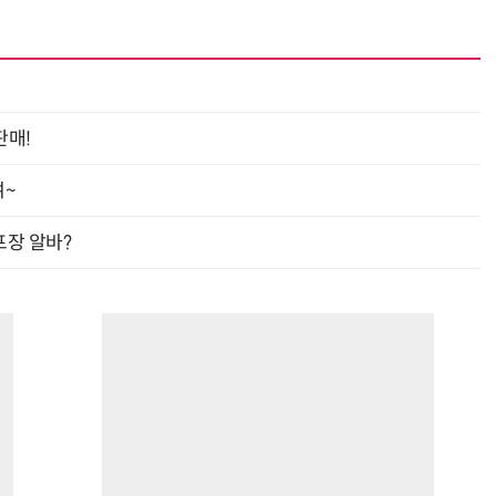
거미줄 쏘고 자동 회수까지…현실판 스파이더맨 웹 슈터
70년 만에 돌아온 시베리아호랑이…카자흐스탄 야생에 풀렸다
판매!
여~
프장 알바?