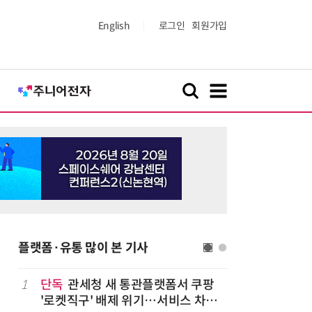
English
로그인
회원가입
플랫폼·유통 많이 본 기사
1
단독
관세청 새 통관플랫폼서 쿠팡
6
1000원
'로켓직구' 배제 위기…서비스 차질
더스 'T-