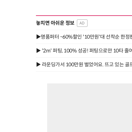
놓치면 아쉬운 정보
AD
▶명품퍼터 ~60%할인 '10만원'대 선착순 한정
▶ '2m' 퍼팅, 100% 성공! 퍼팅으로만 10타 줄
▶ 라운딩가서 100만원 벌었어요. 뜨고 있는 골