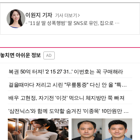
이원지 기자
기사 더보기
'11살 딸 성폭행범' 딸 SNS로 유인, 집으로 불러낸 아버지…결국 총 쐈다
놓치면 아쉬운 정보
AD