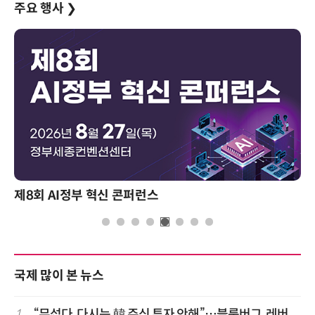
주요 행사
❯
제8회 AI정부 혁신 콘퍼런스
국제 많이 본 뉴스
1
“무섭다, 다시는 韓 주식 투자 안해”…블룸버그, 레버