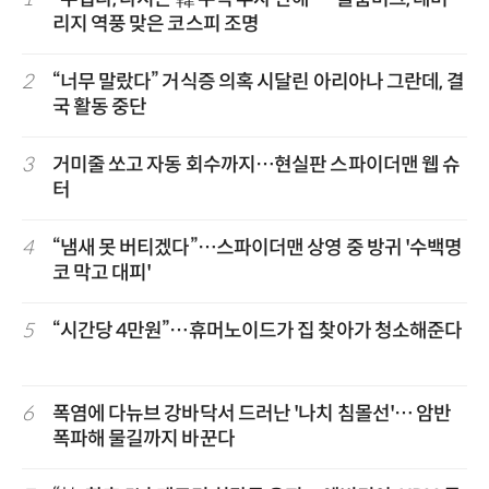
리지 역풍 맞은 코스피 조명
2
“너무 말랐다” 거식증 의혹 시달린 아리아나 그란데, 결
국 활동 중단
3
거미줄 쏘고 자동 회수까지…현실판 스파이더맨 웹 슈
터
4
“냄새 못 버티겠다”…스파이더맨 상영 중 방귀 '수백명
코 막고 대피'
5
“시간당 4만원”…휴머노이드가 집 찾아가 청소해준다
6
폭염에 다뉴브 강바닥서 드러난 '나치 침몰선'… 암반
폭파해 물길까지 바꾼다