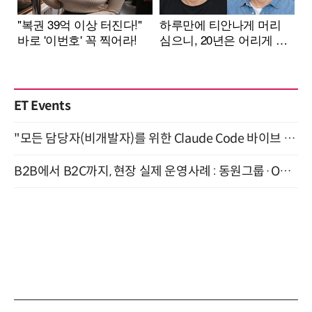
ET Events
"모든 담당자(비개발자)를 위한 Claude Code 바이브 코딩 2-day 부트캠프" 9월 16~17일 개최
B2B에서 B2C까지, 현장 실제 운영사례 : 동원그룹·OCI·다이닝브랜즈그룹·당근 (8/27)