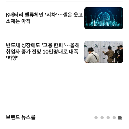
K배터리 밸류체인 '시차'…셀은 웃고
소재는 아직
반도체 성장에도 '고용 한파'…올해
취업자 증가 전망 10만명대로 대폭
'하향'
브랜드 뉴스룸