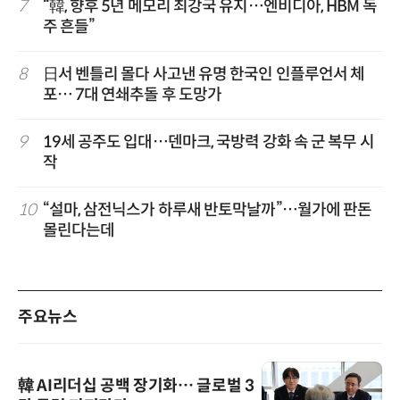
7
“韓, 향후 5년 메모리 최강국 유지…엔비디아, HBM 독
주 흔들”
8
日서 벤틀리 몰다 사고낸 유명 한국인 인플루언서 체
포… 7대 연쇄추돌 후 도망가
9
19세 공주도 입대…덴마크, 국방력 강화 속 군 복무 시
작
10
“설마, 삼전닉스가 하루새 반토막날까”…월가에 판돈
몰린다는데
주요뉴스
韓 AI리더십 공백 장기화… 글로벌 3