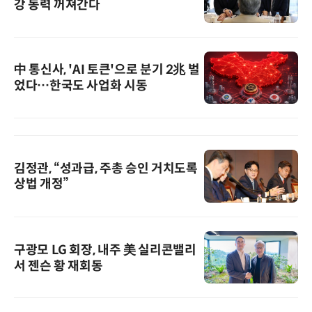
강 동력 꺼져간다
中 통신사, 'AI 토큰'으로 분기 2兆 벌
었다…한국도 사업화 시동
김정관, “성과급, 주총 승인 거치도록
상법 개정”
구광모 LG 회장, 내주 美 실리콘밸리
서 젠슨 황 재회동