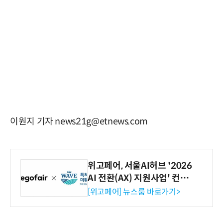
이원지 기자 news21g@etnews.com
위고페어, 서울AI허브 '2026
AI 전환(AX) 지원사업' 컨소
시엄 선정
[위고페어] 뉴스룸 바로가기>