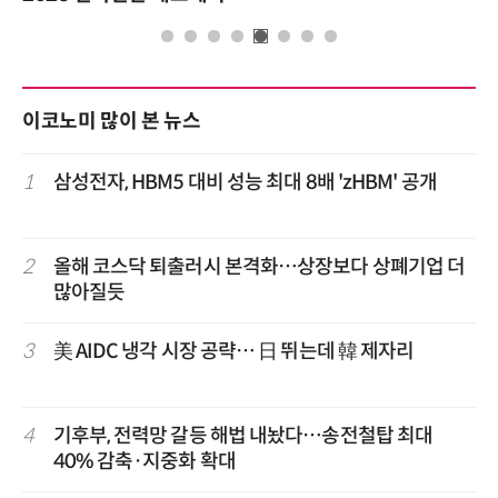
이코노미 많이 본 뉴스
1
삼성전자, HBM5 대비 성능 최대 8배 'zHBM' 공개
2
올해 코스닥 퇴출러시 본격화…상장보다 상폐기업 더
많아질듯
3
美 AIDC 냉각 시장 공략… 日 뛰는데 韓 제자리
4
기후부, 전력망 갈등 해법 내놨다…송전철탑 최대
40% 감축·지중화 확대