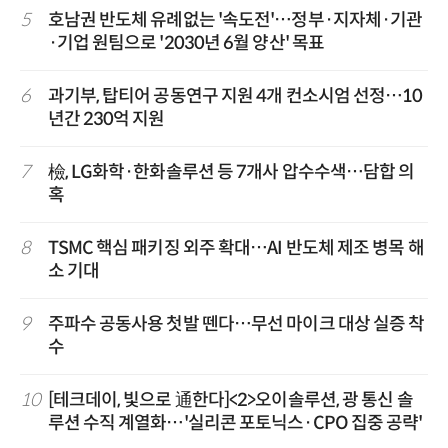
5
호남권 반도체 유례없는 '속도전'…정부·지자체·기관
·기업 원팀으로 '2030년 6월 양산' 목표
6
과기부, 탑티어 공동연구 지원 4개 컨소시엄 선정…10
년간 230억 지원
7
檢, LG화학·한화솔루션 등 7개사 압수수색…담합 의
혹
8
TSMC 핵심 패키징 외주 확대…AI 반도체 제조 병목 해
소 기대
9
주파수 공동사용 첫발 뗀다…무선 마이크 대상 실증 착
수
10
[테크데이, 빛으로 通한다]<2>오이솔루션, 광 통신 솔
루션 수직 계열화…'실리콘 포토닉스·CPO 집중 공략'