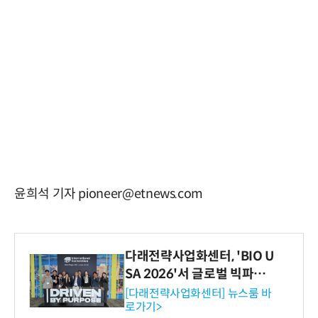
윤희석 기자 pioneer@etnews.com
다래전략사업화센터, 'BIO U
SA 2026'서 글로벌 빅파마
와의 비즈니스 미팅 지원…K
[다래전략사업화센터] 뉴스룸 바
로가기>
-바이오 해외 진출 교두보 확