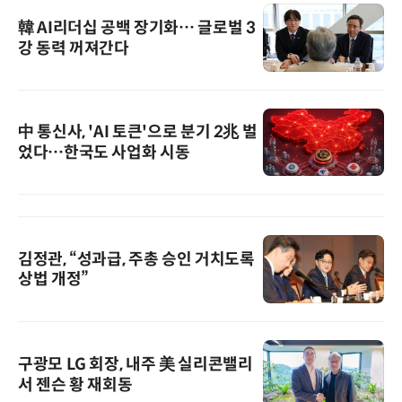
韓 AI리더십 공백 장기화… 글로벌 3
강 동력 꺼져간다
中 통신사, 'AI 토큰'으로 분기 2兆 벌
었다…한국도 사업화 시동
김정관, “성과급, 주총 승인 거치도록
상법 개정”
구광모 LG 회장, 내주 美 실리콘밸리
서 젠슨 황 재회동