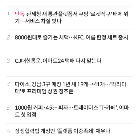
1
단독
관세청 새 통관플랫폼서 쿠팡 '로켓직구' 배제 위
기…서비스 차질 빚나
2
8000원대로 즐기는 치맥…KFC, 여름 한정 세트 출시
3
CJ대한통운, 이마트24 택배 다시 맡는다
4
다이소, 강남 3구 매장 1년 새 19개→41개…'박리다
매'로 프리미엄 상권 정조준
5
1000원 커피·45㎝ 피자…트레이더스 'T-카페', 이마
트 첫 입점
6
상생협력법 개정안 '플랫폼 이중족쇄' 채우나