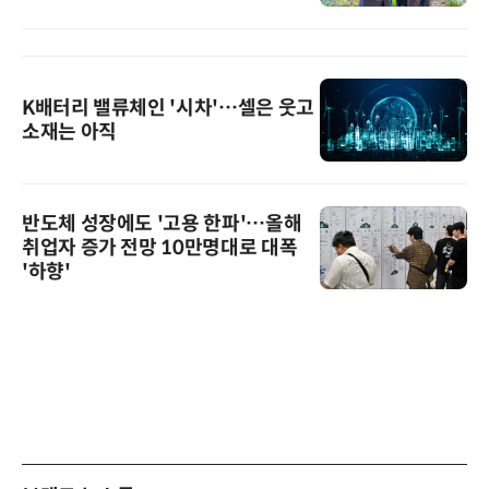
K배터리 밸류체인 '시차'…셀은 웃고
소재는 아직
반도체 성장에도 '고용 한파'…올해
취업자 증가 전망 10만명대로 대폭
'하향'