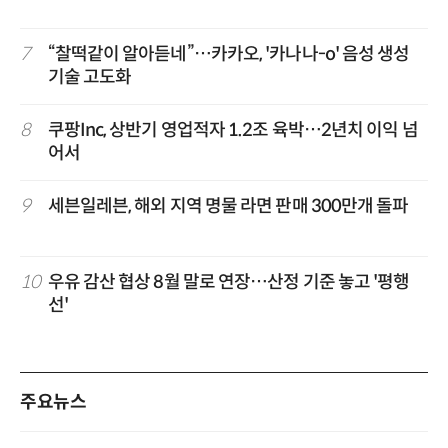
7
“찰떡같이 알아듣네”…카카오, '카나나-o' 음성 생성
기술 고도화
8
쿠팡Inc, 상반기 영업적자 1.2조 육박…2년치 이익 넘
어서
9
세븐일레븐, 해외 지역 명물 라면 판매 300만개 돌파
10
우유 감산 협상 8월 말로 연장…산정 기준 놓고 '평행
선'
주요뉴스