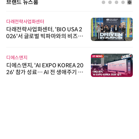
브랜드 뉴스룸
다래전략사업화센터
다래전략사업화센터, 'BIO USA 2
026'서 글로벌 빅파마와의 비즈니
스 미팅 지원…K-바이오 해외 진출
교두보 확보
디에스앤지
디에스앤지, 'AI EXPO KOREA 20
26' 참가 성료… AI 전 생애주기 아
우르는 통합 솔루션 선봬