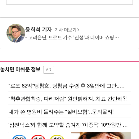
보
윤희석 기자
기사 더보기
고려은단, 트로트 가수 '신성'과 네이버 쇼핑라이브 켠다
놓치면 아쉬운 정보
AD