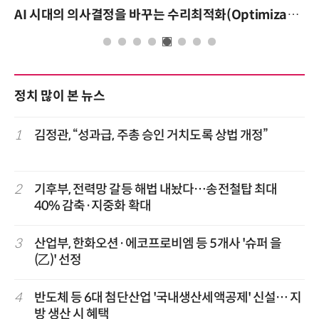
AI 시대의 의사결정을 바꾸는 수리최적화(Optimization): 실제 산업 적용 사례와 활용 전략
AI 핀옵스 실전 세미나:
정치 많이 본 뉴스
1
김정관, “성과급, 주총 승인 거치도록 상법 개정”
2
기후부, 전력망 갈등 해법 내놨다…송전철탑 최대
40% 감축·지중화 확대
3
산업부, 한화오션·에코프로비엠 등 5개사 '슈퍼 을
(乙)' 선정
4
반도체 등 6대 첨단산업 '국내생산세액공제' 신설… 지
방 생산 시 혜택