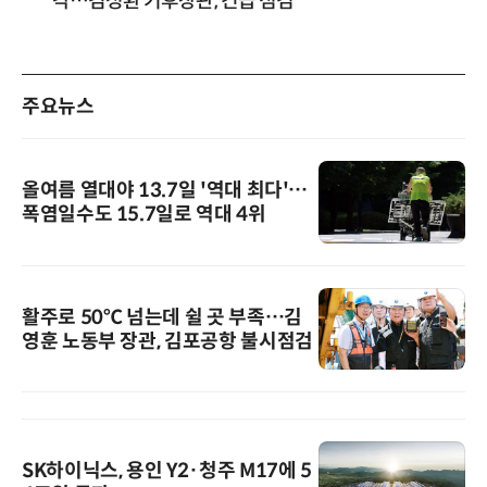
각…김성환 기후장관, 긴급 점검
주요뉴스
올여름 열대야 13.7일 '역대 최다'…
폭염일수도 15.7일로 역대 4위
활주로 50℃ 넘는데 쉴 곳 부족…김
영훈 노동부 장관, 김포공항 불시점검
SK하이닉스, 용인 Y2·청주 M17에 5