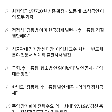
5
최저임금 1만700원 최종 확정…노동계·소상공인 이
의 모두 기각
6
정점식 “김용범 이미 한국경제 빌런…李 대통령, 경질
결단해야”
7
성균관대 김기강 센터장·이영희 교수, 차세대 반도체
분야 전문서 세계적 출판사서 발간
8
국힘, 李 대통령 '형소법 안 읽어봤다' 발언 공세…“역
대급 망언”
9
한병도 “장동혁, 李대통령 발언 왜곡…악의적 정치공
세”
10
폭염 장기화에 전력수요 '역대 최대' 97.1GW 경신 촉