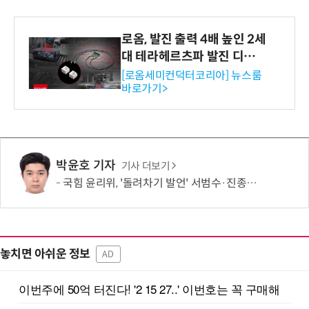
로옴, 발진 출력 4배 높인 2세
대 테라헤르츠파 발진 디바이
스 개발
[로옴세미컨덕터코리아] 뉴스룸
바로가기>
박윤호 기자
기사 더보기
국힘 윤리위, '돌려차기 발언' 서범수·진종오 징계 절차 개시
놓치면 아쉬운 정보
AD