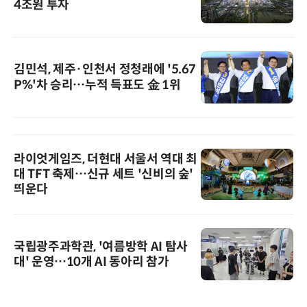
4조원 투자
김민석, 제주·인천서 정청래에 '5.67
P%'차 승리…누적 득표도 金 1위
라이엇게임즈, 더현대 서울서 역대 최
대 TFT 축제…신규 세트 '신비의 숲'
띄운다
국립광주과학관, '여름방학 AI 탐사
대' 운영…10개 AI 동아리 참가