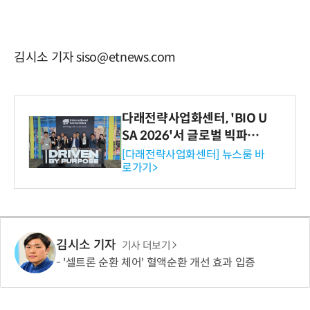
김시소 기자 siso@etnews.com
다래전략사업화센터, 'BIO U
SA 2026'서 글로벌 빅파마
와의 비즈니스 미팅 지원…K
[다래전략사업화센터] 뉴스룸 바
로가기>
-바이오 해외 진출 교두보 확
보
김시소 기자
기사 더보기
'셀트론 순환 체어' 혈액순환 개선 효과 입증