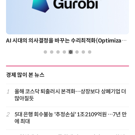
AI 시대의 의사결정을 바꾸는 수리최적화(Optimization): 실제 산업 적용 사례와 활용 전략
경제 많이 본 뉴스
1
올해 코스닥 퇴출러시 본격화…상장보다 상폐기업 더
많아질듯
2
5대 은행 회수불능 '추정손실' 1조2109억원 …7년 만
에 최대