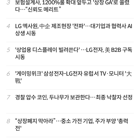
3
보험설계사, 1200%룰 확대 앞두고 '상장 GA'로 쏠렸
다…“신뢰도 메리트”
4
LG 엑사원, 中企 제조현장 '전파'…대기업과 협력사 AI
상생 시동
5
'상업용 디스플레이 빌려쓴다' …LG전자, 美 B2B 구독
시동
6
'게이밍위크' 삼성전자-LG전자 유럽서 TV·모니터 '大
戰'
7
경찰 압수 코인, 두나무가 보관한다…최종 낙찰자 선정
8
“상장폐지 막아라”…중소 가전 기업, 주가 부양 '총력
전'