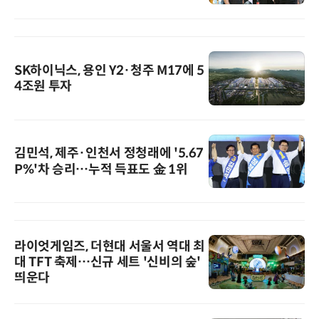
SK하이닉스, 용인 Y2·청주 M17에 5
4조원 투자
김민석, 제주·인천서 정청래에 '5.67
P%'차 승리…누적 득표도 金 1위
라이엇게임즈, 더현대 서울서 역대 최
대 TFT 축제…신규 세트 '신비의 숲'
띄운다