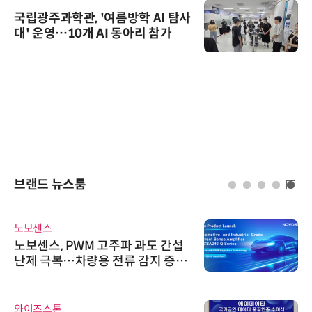
국립광주과학관, '여름방학 AI 탐사
대' 운영…10개 AI 동아리 참가
브랜드 뉴스룸
노보센스
노보센스, PWM 고주파 과도 간섭
난제 극복…차량용 전류 감지 증폭
기
와이즈스톤