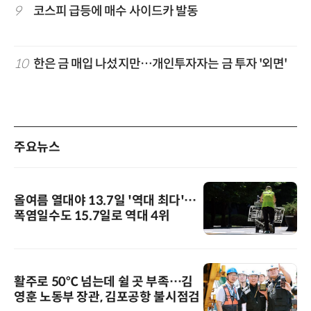
9
코스피 급등에 매수 사이드카 발동
10
한은 금 매입 나섰지만…개인투자자는 금 투자 '외면'
주요뉴스
올여름 열대야 13.7일 '역대 최다'…
폭염일수도 15.7일로 역대 4위
활주로 50℃ 넘는데 쉴 곳 부족…김
영훈 노동부 장관, 김포공항 불시점검