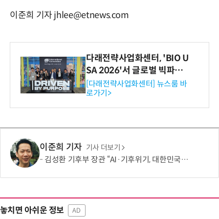
이준희 기자 jhlee@etnews.com
다래전략사업화센터, 'BIO U
SA 2026'서 글로벌 빅파마
와의 비즈니스 미팅 지원…K
[다래전략사업화센터] 뉴스룸 바
로가기>
-바이오 해외 진출 교두보 확
보
이준희 기자
기사 더보기
김성환 기후부 장관 “AI·기후위기, 대한민국이 함께 해결할 첫 국가 될 것”
놓치면 아쉬운 정보
AD