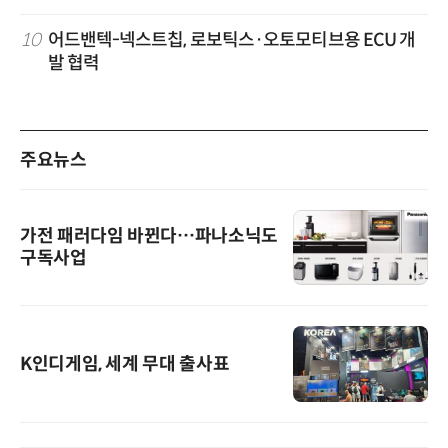
10
어드밴텍-넥스트칩, 로보틱스·오토모티브용 ECU 개
발 협력
주요뉴스
가전 패러다임 바뀐다…파나소닉도
구독사업
K인디게임, 세계 무대 출사표