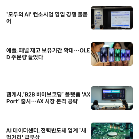
'모두의 AI' 컨소시엄 영입 경쟁 불붙
어
애플, 패널 재고 보유기간 확대…OLE
D 주문량 늘었다
웹케시,'B2B 바이브코딩' 플랫폼 'AX
Port' 출시…AX 시장 본격 공략
AI 데이터센터, 전력반도체 업계 '새
먹거리' 급부상