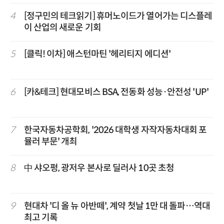
4
[정구민의 테크읽기] 휴머노이드가 열어가는 디스플레
이 산업의 새로운 기회
5
[클릭! 이차] 애스턴마틴 '헤리티지 에디션'
6
[카&테크] 현대모비스 BSA, 전동화 성능·안전성 'UP'
7
한국자동차공학회, '2026 대학생 자작자동차대회 포
뮬러 부문' 개최
8
中 샤오펑, 광저우 본사로 딜러사 10곳 초청
9
현대차 '디 올 뉴 아반떼', 계약 첫날 1만 대 돌파…역대
최고 기록