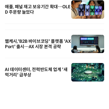
애플, 패널 재고 보유기간 확대…OLE
D 주문량 늘었다
웹케시,'B2B 바이브코딩' 플랫폼 'AX
Port' 출시…AX 시장 본격 공략
AI 데이터센터, 전력반도체 업계 '새
먹거리' 급부상