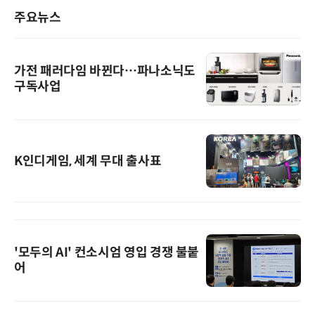
주요뉴스
가전 패러다임 바뀐다…파나소닉도
구독사업
K인디게임, 세계 무대 출사표
'모두의 AI' 컨소시엄 영입 경쟁 불붙
어