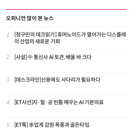
오피니언 많이 본 뉴스
1
[정구민의 테크읽기] 휴머노이드가 열어가는 디스플레
이 산업의 새로운 기회
2
[사설] 中 통신사 AI 토큰, 배울 바 크다
3
[데스크라인]신용에도 사다리가 필요하다
4
[ET시선]지·필·공 빈틈 메우는 AI 기본의료
5
[ET톡] 車업계 감원 폭풍과 골든타임