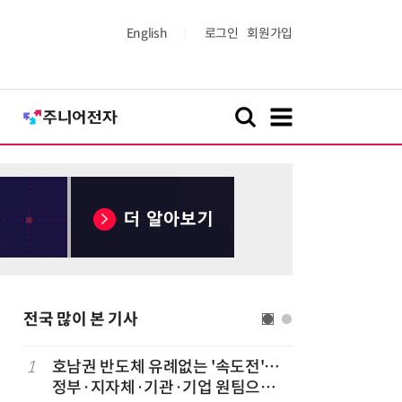
English
로그인
회원가입
전국 많이 본 기사
1
호남권 반도체 유례없는 '속도전'…
6
전남광주시
정부·지자체·기관·기업 원팀으로
긴급 점