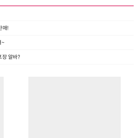
판매!
여~
프장 알바?