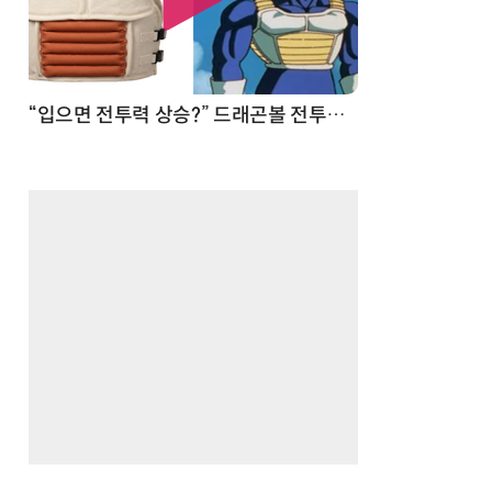
 순간
“입으면 전투력 상승?” 드래곤볼 전투복 닮은 중량조끼