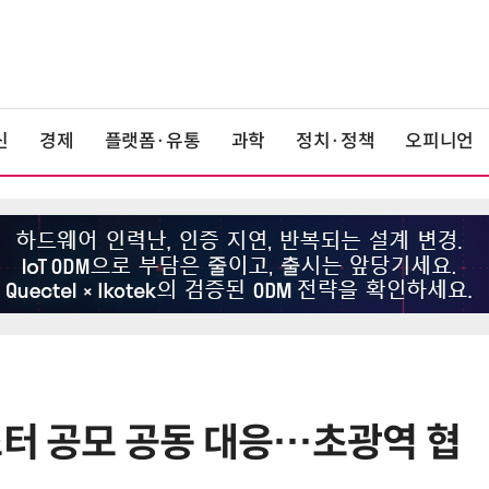
신
경제
플랫폼·유통
과학
정치·정책
오피니언
스터 공모 공동 대응…초광역 협
6
전남광주시, '반도체 클러스터 지정'
긴급 점검회의…전방위 총력전