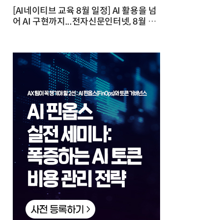
[AI네이티브 교육 8월 일정] AI 활용을 넘
어 AI 구현까지...전자신문인터넷, 8월 실
전 교육·워크숍 개최 발행일 : 2026-07-
23 10:46