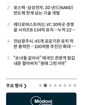
'2030년 6월 양산' 목표
2
포스텍·삼성전자, 3D 낸드(NAND)
7
KIST,
반도체 한계 넘는 기술 개발
빛 신호 한
칩' 구현
3
레디로버스트머신, VC 30여곳 경쟁
8
국립대구과
끝 시리즈B 134억 유치…누적 229
공공기관
억
타공공기관
겹경사
4
전남광주시, 45개 공공기관 유치 막
9
태풍 소멸
판 총력전…100여명 추진단 확대 개
급 폭염'
편
…
5
“손녀들 같아서” 태국인 관광객 밥값
10
사장 장난
내준 할아버지 “원래 그런거야”
노동부, 
주요 행사
❯