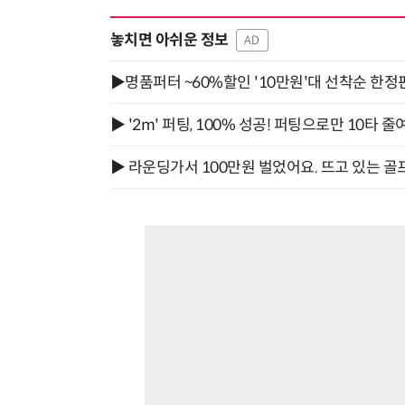
놓치면 아쉬운 정보
AD
▶명품퍼터 ~60%할인 '10만원'대 선착순 한정
▶ '2m' 퍼팅, 100% 성공! 퍼팅으로만 10타 줄
▶ 라운딩가서 100만원 벌었어요. 뜨고 있는 골