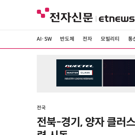
AI·SW
반도체
전자
모빌리티
통
전국
전북-경기, 양자 클러