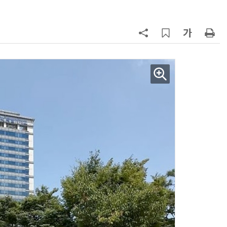
7
KIST, 기존 반도체 공정으로 전기·
빛 신호 한 번에 읽는 '광반도체 BCI
칩' 구현
8
국립대구과학관, 대구 인기 관광지
공공기관 1위 선정…과기정통부 기
타공공기관 경영평가 'A등급(우수)'
겹경사
9
태풍 소멸 뒤 더 뜨거워진다…'재난
급 폭염' 장기화
10
사장 장난에 직원 5m 아래로 추락
노동부, 업체 감독 직접 나섰다