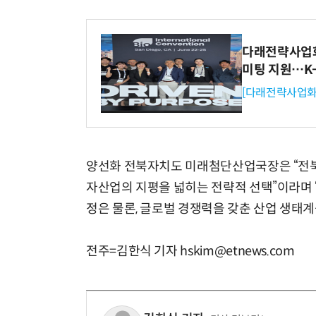
다래전략사업화센
미팅 지원…K
[다래전략사업화
양선화 전북자치도 미래첨단산업국장은 “전북
자산업의 지평을 넓히는 전략적 선택”이라며 
정은 물론, 글로벌 경쟁력을 갖춘 산업 생태계
전주=김한식 기자 hskim@etnews.com