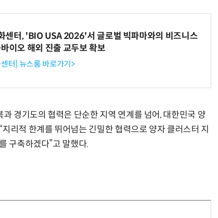
터, 'BIO USA 2026'서 글로벌 빅파마와의 비즈니스
-바이오 해외 진출 교두보 확보
“계속 쫓아왔다”…도망치던 우크라 민간인 공격한 러 자폭 드론
진정한 우정?…친구 구하려다 둘 다 의자 틈에 목이 낀
센터] 뉴스룸 바로가기>
과 경기도의 협력은 단순한 지역 연계를 넘어, 대한민국 양
“지리적 한계를 뛰어넘는 긴밀한 협력으로 양자 클러스터 지
를 구축하겠다”고 말했다.