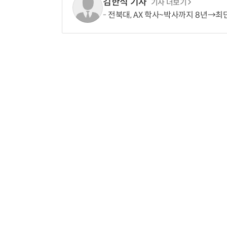
김한식 기자
기사 더보기
전북대, AX 학사~박사까지 8년→최단