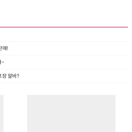
판매!
여~
프장 알바?