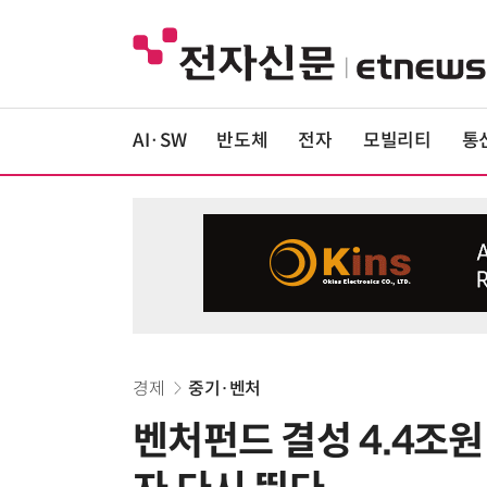
AI·SW
반도체
전자
모빌리티
통
경제
중기·벤처
벤처펀드 결성 4.4조원 