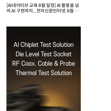
[AI네이티브 교육 8월 일정] AI 활용을 넘
어 AI 구현까지...전자신문인터넷, 8월 실
전 교육·워크숍 개최 발행일 : 2026-07-
23 10:46