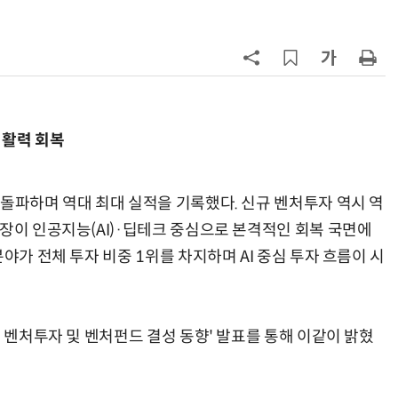
7
'상업용 디스플레이 빌려쓴다' …LG
전자, 美 B2B 구독 시동
8
'게이밍위크' 삼성전자-LG전자 유
서 TV·모니터 '大戰'
 활력 회복
9
“상장폐지 막아라”…중소 가전 기업
주가 부양 '총력전'
 돌파하며 역대 최대 실적을 기록했다. 신규 벤처투자 역시 역
10
코스피 급등에 매수 사이드카 발동
시장이 인공지능(AI)·딥테크 중심으로 본격적인 회복 국면에
야가 전체 투자 비중 1위를 차지하며 AI 중심 투자 흐름이 시
규 벤처투자 및 벤처펀드 결성 동향' 발표를 통해 이같이 밝혔