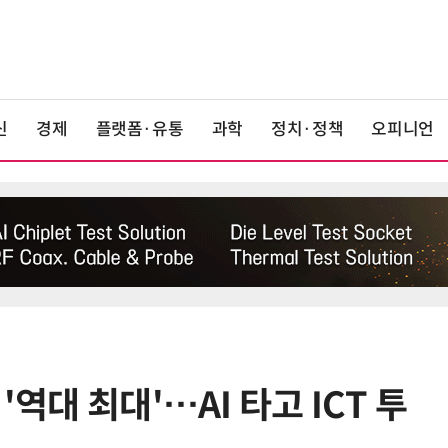
신
경제
플랫폼·유통
과학
정치·정책
오피니언
'역대 최대'…AI 타고 ICT 투
6
LG 엑사원, 中企 제조현장 '전파'…
대기업과 협력사 AI 상생 시동