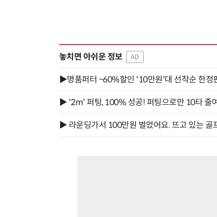
놓치면 아쉬운 정보
AD
▶명품퍼터 ~60%할인 '10만원'대 선착순 한정
▶ '2m' 퍼팅, 100% 성공! 퍼팅으로만 10타 줄
▶ 라운딩가서 100만원 벌었어요. 뜨고 있는 골