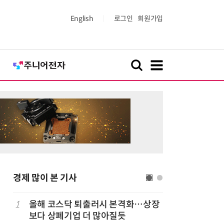
English
로그인
회원가입
경제 많이 본 기사
1
올해 코스닥 퇴출러시 본격화…상장
6
LG 엑사
보다 상폐기업 더 많아질듯
대기업과 