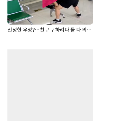
드론
진정한 우정?…친구 구하려다 둘 다 의자 틈에 목이 낀 순간