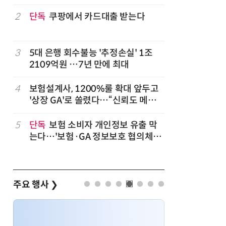
2
단독
쿠팡에서 카드대출 받는다
7
'상업용 
전자, 美 
럽
3
5대 은행 회수불능 '추정손실' 1조
8
'게이밍위
2109억원 …7년 만에 최대
서 TV·모
,
4
보험설계사, 1200%룰 확대 앞두고
9
“상장폐지
'상장 GA'로 쏠렸다…“신뢰도 메리
주가 부양
트”
5
단독
보험 소비자 개인정보 유출 막
10
코스피 급
는다…'보험·GA 정보보호 협의체'
구성
주요 행사
❯