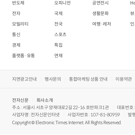
반도체
오피니언
공연전시
H
전자
국제
생활문화
뷰
모빌리티
전국
여행·레저
인
통신
스포츠
경제
특집
플랫폼·유통
연재
지면광고안내
행사문의
통합마케팅 상품 안내
이용약관
전자신문
회사소개
주소 : 서울시 서초구 양재대로2길 22-16 호반파크1관
대표번호 : 
사업자명 : 전자신문인터넷
사업자번호 : 107-81-80959
발행
Copyright © Electronic Times Internet. All Rights Reserved.