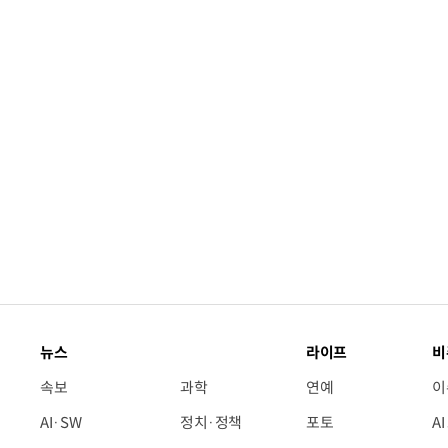
“계속 쫓아왔다”…도망치던 우크라 민간
뉴스
라이프
비
속보
과학
연예
이
AI·SW
정치·정책
포토
A