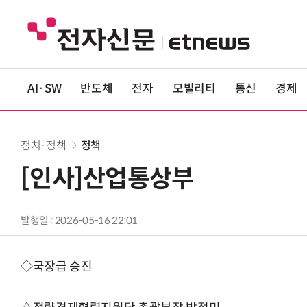
AI·SW
반도체
전자
모빌리티
통신
경제
정치·정책
정책
[인사]산업통상부
발행일 : 2026-05-16 22:01
◇국장급 승진