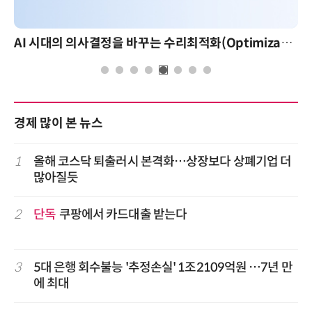
AI 시대의 의사결정을 바꾸는 수리최적화(Optimization): 실제 산업 적용 사례와 활용 전략
경제 많이 본 뉴스
1
올해 코스닥 퇴출러시 본격화…상장보다 상폐기업 더
많아질듯
2
단독
쿠팡에서 카드대출 받는다
3
5대 은행 회수불능 '추정손실' 1조2109억원 …7년 만
에 최대