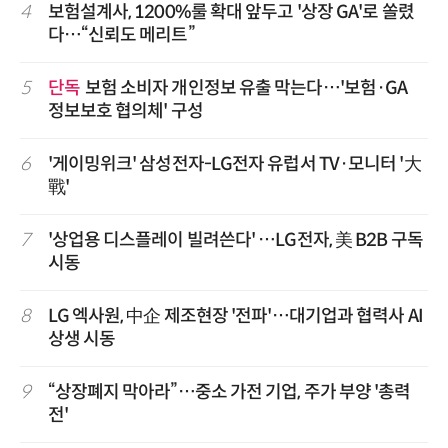
4
보험설계사, 1200%룰 확대 앞두고 '상장 GA'로 쏠렸
다…“신뢰도 메리트”
5
단독
보험 소비자 개인정보 유출 막는다…'보험·GA
정보보호 협의체' 구성
6
'게이밍위크' 삼성전자-LG전자 유럽서 TV·모니터 '大
戰'
7
'상업용 디스플레이 빌려쓴다' …LG전자, 美 B2B 구독
시동
8
LG 엑사원, 中企 제조현장 '전파'…대기업과 협력사 AI
상생 시동
9
“상장폐지 막아라”…중소 가전 기업, 주가 부양 '총력
전'