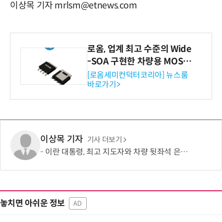
이상목 기자 mrlsm@etnews.com
로옴, 업계 최고 수준의 Wide
-SOA 구현한 차량용 MOSF
ET 개발
[로옴세미컨덕터코리아] 뉴스룸
바로가기>
이상목 기자
기사 더보기
이란 대통령, 최고 지도자와 차량 뒷좌석 은밀한 만남?…“얼굴도 못보고 악수도 못해”
놓치면 아쉬운 정보
AD