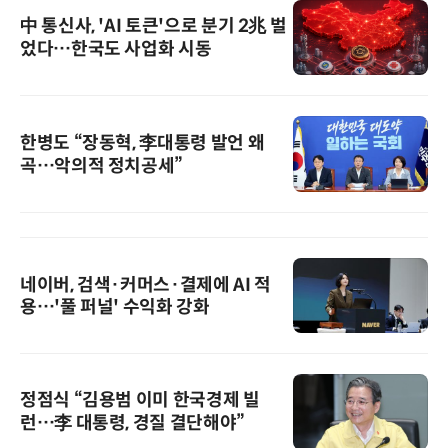
中 통신사, 'AI 토큰'으로 분기 2兆 벌
었다…한국도 사업화 시동
한병도 “장동혁, 李대통령 발언 왜
곡…악의적 정치공세”
네이버, 검색·커머스·결제에 AI 적
용…'풀 퍼널' 수익화 강화
정점식 “김용범 이미 한국경제 빌
런…李 대통령, 경질 결단해야”