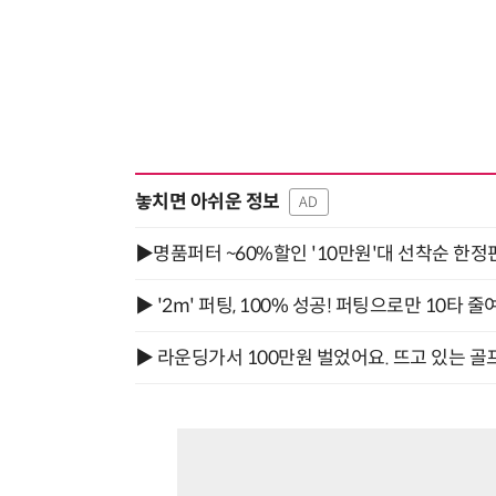
놓치면 아쉬운 정보
AD
▶명품퍼터 ~60%할인 '10만원'대 선착순 한정
▶ '2m' 퍼팅, 100% 성공! 퍼팅으로만 10타 줄
▶ 라운딩가서 100만원 벌었어요. 뜨고 있는 골