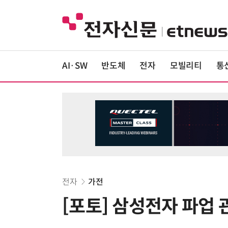
AI·SW
반도체
전자
모빌리티
통
전자
가전
[포토] 삼성전자 파업