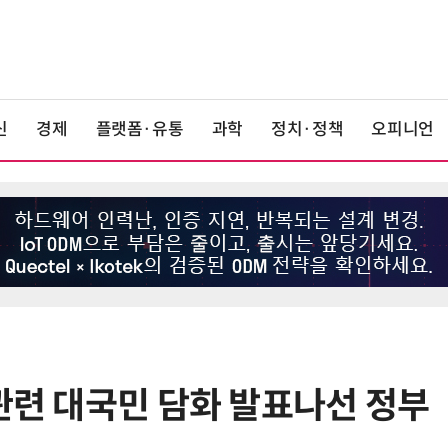
신
경제
플랫폼·유통
과학
정치·정책
오피니언
 관련 대국민 담화 발표나선 정부
6
LG 엑사원, 中企 제조현장 '전파'…
대기업과 협력사 AI 상생 시동