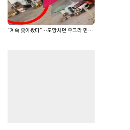
“계속 쫓아왔다”…도망치던 우크라 민간인 공격한 러 자폭 드론