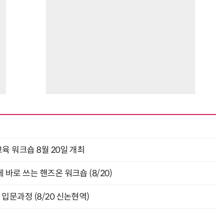
거미줄 쏘고 자동 회수까지…현실판 스파이더맨 웹 슈터
70년 만에 돌아온 시베리아호랑이…카자흐스탄 야생에 풀렸다
육 워크숍 8월 20일 개최
바로 쓰는 핸즈온 워크숍 (8/20)
입문과정 (8/20 신논현역)