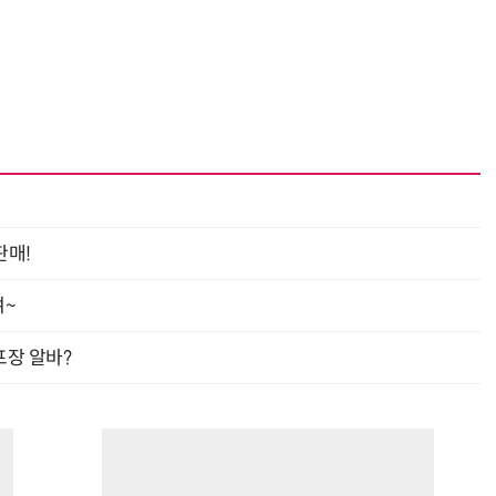
판매!
여~
프장 알바?