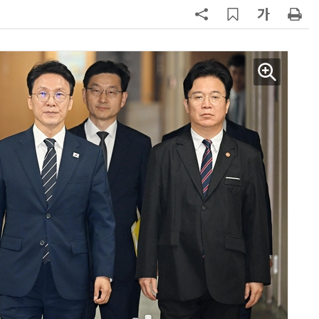
7
'상업용 디스플레이 빌려쓴다' …LG
전자, 美 B2B 구독 시동
8
“상장폐지 막아라”…중소 가전 기업
주가 부양 '총력전'
9
구광모 LG 회장, 내주 美 실리콘밸리
서 젠슨 황 재회동
10
[사설] 美 AIDC 냉각 시장, 우리도 현
지 대응을