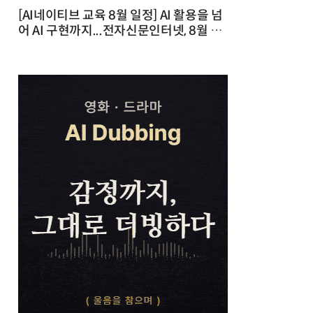
[AI네이티브 교육 8월 일정] AI 활용을 넘
어 AI 구현까지...전자신문인터넷, 8월 실
전 교육·워크숍 개최 발행일 : 2026-07-
23 10:46