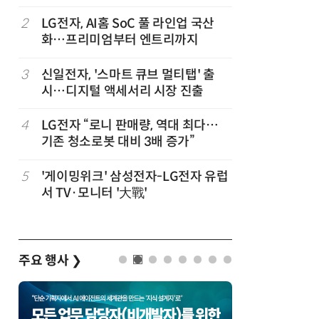
2
LG전자, AI홈 SoC 풀 라인업 국산
7
'상업용 
화…프리미엄부터 엔트리까지
전자, 美 
,
3
신일전자, '스마트 큐브 멀티탭' 출
8
“상장폐지
시…디지털 액세서리 시장 진출
주가 부양
4
LG전자 “로니 판매량, 역대 최다…
9
구광모 L
기존 청소로봇 대비 3배 증가”
서 젠슨 
5
'게이밍위크' 삼성전자-LG전자 유럽
10
[사설] 美
서 TV·모니터 '大戰'
지 대응을
주요 행사
❯