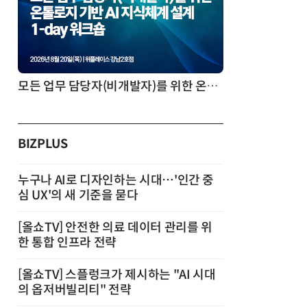
모든 업무 담당자(비개발자)를 위한 온톨로지 기반 AI 지식체계 설계 1-day 워크숍
BIZPLUS
누구나 AI로 디자인하는 시대…'인간 중
심 UX'의 새 기준을 묻다
[올쇼TV] 안전한 의료 데이터 관리를 위
한 통합 인프라 전략
[올쇼TV] 스플렁크가 제시하는 "AI 시대
의 옵저버빌리티" 전략