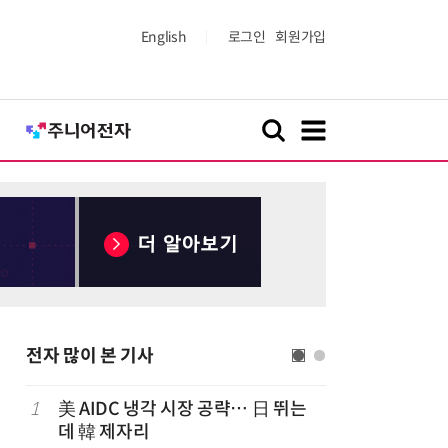
English
로그인
회원가입
전자 많이 본 기사
1
美 AIDC 냉각 시장 공략… 日 뛰는
6
LG 엑사
데 韓 제자리
대기업과 