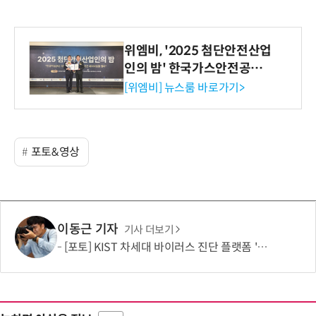
위엠비, '2025 첨단안전산업
인의 밤' 한국가스안전공사
사장상 수상
[위엠비] 뉴스룸 바로가기>
포토&영상
이동근 기자
기사 더보기
[포토] KIST 차세대 바이러스 진단 플랫폼 '퓨전 어세이' 개발