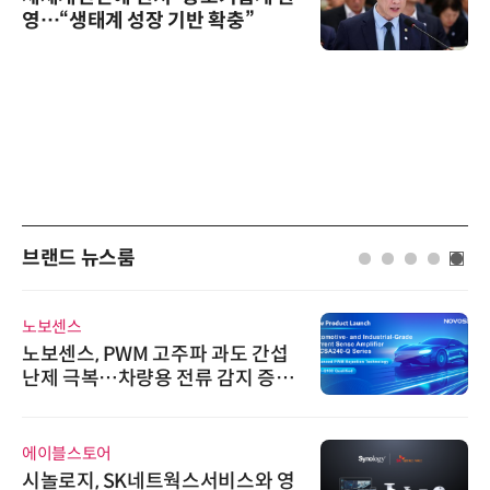
영…“생태계 성장 기반 확충”
브랜드 뉴스룸
노보센스
노보센스, PWM 고주파 과도 간섭
난제 극복…차량용 전류 감지 증폭
기
에이블스토어
시놀로지, SK네트웍스서비스와 영