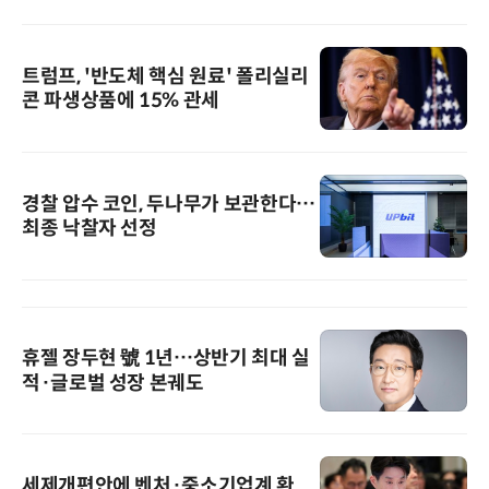
트럼프, '반도체 핵심 원료' 폴리실리
콘 파생상품에 15% 관세
경찰 압수 코인, 두나무가 보관한다…
최종 낙찰자 선정
휴젤 장두현 號 1년…상반기 최대 실
적·글로벌 성장 본궤도
세제개편안에 벤처·중소기업계 환