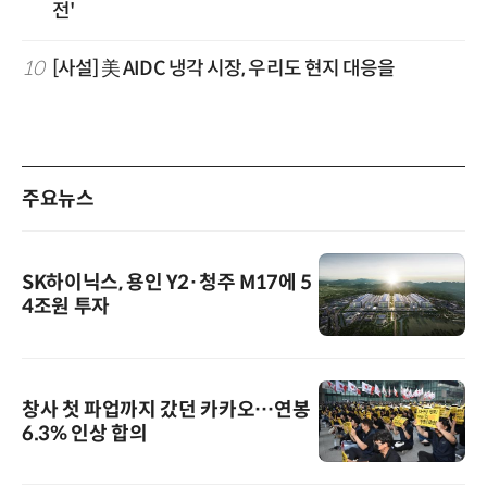
전'
10
[사설] 美 AIDC 냉각 시장, 우리도 현지 대응을
주요뉴스
SK하이닉스, 용인 Y2·청주 M17에 5
4조원 투자
창사 첫 파업까지 갔던 카카오…연봉
6.3% 인상 합의