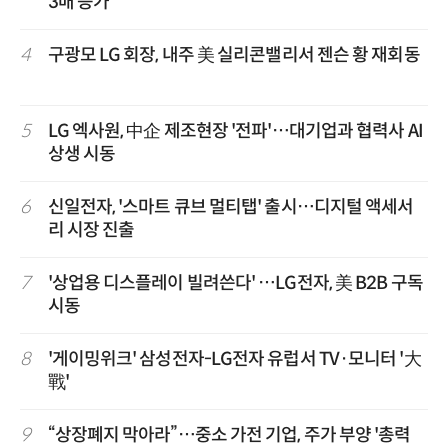
3배 증가”
4
구광모 LG 회장, 내주 美 실리콘밸리서 젠슨 황 재회동
5
LG 엑사원, 中企 제조현장 '전파'…대기업과 협력사 AI
상생 시동
6
신일전자, '스마트 큐브 멀티탭' 출시…디지털 액세서
리 시장 진출
7
'상업용 디스플레이 빌려쓴다' …LG전자, 美 B2B 구독
시동
8
'게이밍위크' 삼성전자-LG전자 유럽서 TV·모니터 '大
戰'
9
“상장폐지 막아라”…중소 가전 기업, 주가 부양 '총력