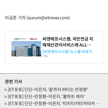
이금준 기자 (aurum@etnews.com)
씨앤에프시스템, 국민연금 치
매재산관리서비스에 ALL# E
RP 공급
[씨앤에프시스템] 뉴스룸 바로가
기>
관련 기사
[ET포토] 딘딘-이은지, '끝까지 버티는 안정환'
[ET포토] 딘딘-안정환-이은지, '볼하트 케미'
[ET포토] 딘딘-안정환-이은지, '티키티키타카타카 토크쇼의 3MC'