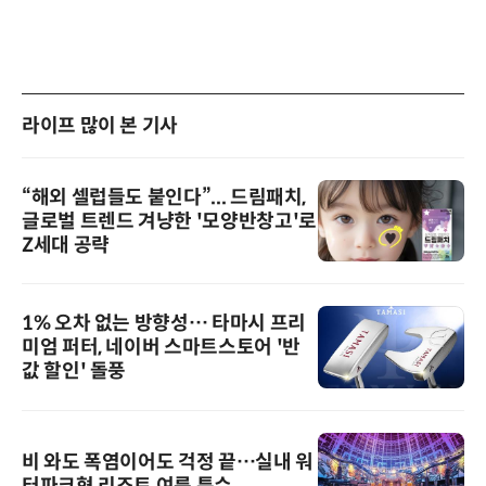
라이프 많이 본 기사
“해외 셀럽들도 붙인다”... 드림패치,
글로벌 트렌드 겨냥한 '모양반창고'로
Z세대 공략
1% 오차 없는 방향성… 타마시 프리
미엄 퍼터, 네이버 스마트스토어 '반
값 할인' 돌풍
비 와도 폭염이어도 걱정 끝…실내 워
터파크형 리조트 여름 특수