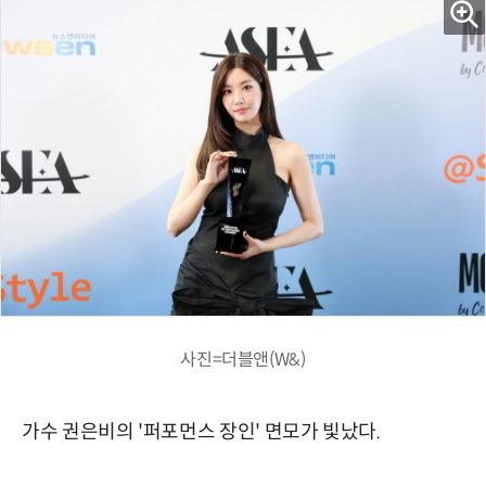
사진=더블앤(W&)
가수 권은비의 '퍼포먼스 장인' 면모가 빛났다.