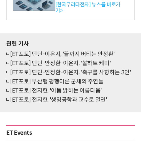
공…73개 제품 카테고리로
[한국무라타전자] 뉴스룸 바로가
기>
확대
관련 기사
[ET포토] 딘딘-이은지, '끝까지 버티는 안정환'
[ET포토] 딘딘-안정환-이은지, '볼하트 케미'
[ET포토] 딘딘-인정환-이은지, '축구를 사항하는 3인'
[ET포토] 부산행 평행이론 군체의 주연들
[ET포토] 전지현, '어둠 밝히는 아름다움'
[ET포토] 전지현, '생명공학과 교수로 열연'
ET Events