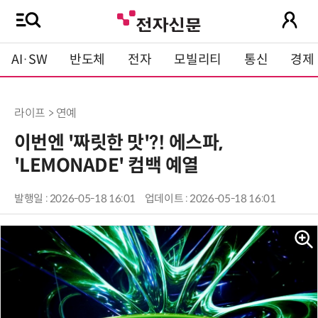
AI·SW
반도체
전자
모빌리티
통신
경제
라이프 > 연예
이번엔 '짜릿한 맛'?! 에스파,
'LEMONADE' 컴백 예열
발행일 : 2026-05-18 16:01
업데이트 : 2026-05-18 16:01