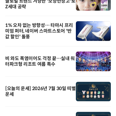
글로벌 트렌드 겨냥한 '모양반창고'로
Z세대 공략
1% 오차 없는 방향성… 타마시 프리
미엄 퍼터, 네이버 스마트스토어 '반
값 할인' 돌풍
비 와도 폭염이어도 걱정 끝…실내 워
터파크형 리조트 여름 특수
[오늘의 운세] 2026년 7월 30일 띠별
운세