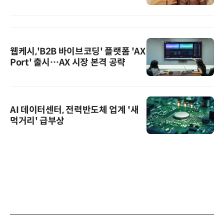
웹케시,'B2B 바이브코딩' 플랫폼 'AX
Port' 출시…AX 시장 본격 공략
AI 데이터센터, 전력반도체 업계 '새
먹거리' 급부상