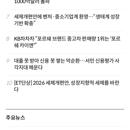
1000억달러 돌파
7
세제개편안에 벤처·중소기업계 환영…“생태계 성장
기반 확충”
8
KB차차차 “포르쉐 브랜드 중고차 판매량 1위는 '포르
쉐 카이엔'”
9
대출 못 받아 신용 못 쌓는 악순환…서민 신용평가 사
각지대 메운다
10
[ET단상] 2026 세제개편안, 성장지향적 세제를 바란
다
주요뉴스