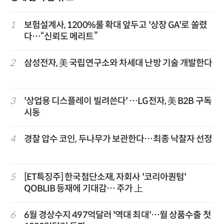
1
보험설계사, 1200%룰 확대 앞두고 '상장 GA'로 쏠렸
다…“신뢰도 메리트”
2
삼성전자, 美 국립연구소와 차세대 난방 기술 개발한다
3
'상업용 디스플레이 빌려쓴다' …LG전자, 美 B2B 구독
시동
4
경찰 압수 코인, 두나무가 보관한다…최종 낙찰자 선정
5
[ET특징주] 한국첨단소재, 자회사 '코리아퀀텀'
QOBLIB 등재에 기대감… 주가 上
6
6월 경상수지 497억달러 '역대 최대'…월 상품수출 첫