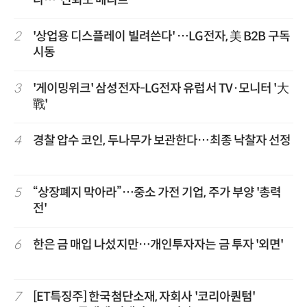
다…“신뢰도 메리트”
2
'상업용 디스플레이 빌려쓴다' …LG전자, 美 B2B 구독
시동
3
'게이밍위크' 삼성전자-LG전자 유럽서 TV·모니터 '大
戰'
4
경찰 압수 코인, 두나무가 보관한다…최종 낙찰자 선정
5
“상장폐지 막아라”…중소 가전 기업, 주가 부양 '총력
전'
6
한은 금 매입 나섰지만…개인투자자는 금 투자 '외면'
7
[ET특징주] 한국첨단소재, 자회사 '코리아퀀텀'