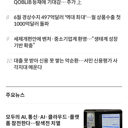
QOBLIB 등재에 기대감… 주가 上
8
6월 경상수지 497억달러 '역대 최대'…월 상품수출 첫
1000억달러 돌파
9
세제개편안에 벤처·중소기업계 환영…“생태계 성장
기반 확충”
10
대출 못 받아 신용 못 쌓는 악순환…서민 신용평가 사
각지대 메운다
주요뉴스
모두의 AI, 통신·AI·클라우드·플랫
폼 참전한다…탐색전 치열