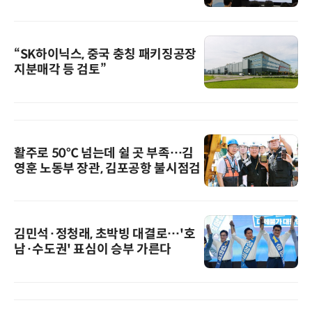
“SK하이닉스, 중국 충칭 패키징공장
지분매각 등 검토”
활주로 50℃ 넘는데 쉴 곳 부족…김
영훈 노동부 장관, 김포공항 불시점검
김민석·정청래, 초박빙 대결로…'호
남·수도권' 표심이 승부 가른다