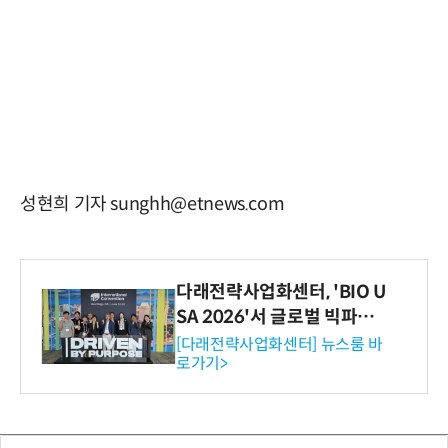
성현희 기자 sunghh@etnews.com
다래전략사업화센터, 'BIO U
SA 2026'서 글로벌 빅파마
와의 비즈니스 미팅 지원…K
[다래전략사업화센터] 뉴스룸 바
로가기>
-바이오 해외 진출 교두보 확
보