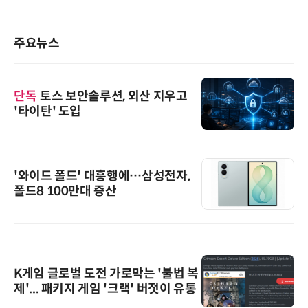
주요뉴스
단독
토스 보안솔루션, 외산 지우고
'타이탄' 도입
'와이드 폴드' 대흥행에…삼성전자,
폴드8 100만대 증산
K게임 글로벌 도전 가로막는 '불법 복
제'... 패키지 게임 '크랙' 버젓이 유통