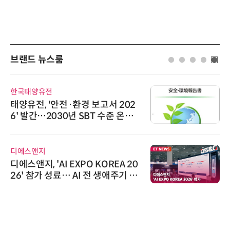
브랜드 뉴스룸
한국태양유전
태양유전, '안전·환경 보고서 202
6' 발간…2030년 SBT 수준 온실
가스 감축 추진
디에스앤지
디에스앤지, 'AI EXPO KOREA 20
26' 참가 성료… AI 전 생애주기 아
우르는 통합 솔루션 선봬