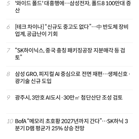
5
'와이드 폴드' 대흥행에…삼성전자, 폴드8 100만대 증
산
6
[테크 차이나] “신규도 중고도 없다”…中 반도체 장비
업계, 공급난이 기회
7
“SK하이닉스, 중국 충칭 패키징공장 지분매각 등 검
토”
8
삼성 GRO, 피지컬 AI 중심으로 전면 재편…생체신호·
광기술 신규 도입
9
광주시, 3만호 AI도시·30만㎡ 첨단산단 조성 검토
10
BofA “메모리 초호황 2027년까지 간다”…SK하닉 3
분기 D램 평균가 25% 상승 전망