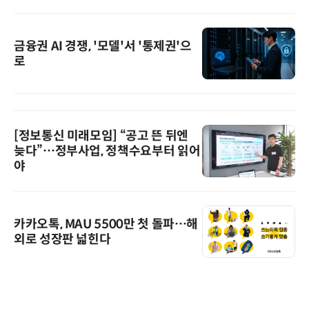
금융권 AI 경쟁, '모델'서 '통제권'으
로
[정보통신 미래모임] “공고 뜬 뒤엔
늦다”…정부사업, 정책수요부터 읽어
야
카카오톡, MAU 5500만 첫 돌파…해
외로 성장판 넓힌다