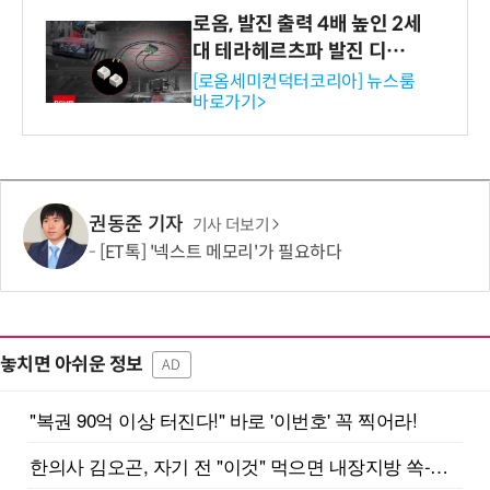
로옴, 발진 출력 4배 높인 2세
대 테라헤르츠파 발진 디바이
스 개발
[로옴세미컨덕터코리아] 뉴스룸
바로가기>
권동준 기자
기사 더보기
[ET톡] '넥스트 메모리'가 필요하다
놓치면 아쉬운 정보
AD