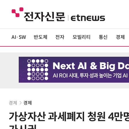
AI·SW
반도체
전자
모빌리티
통신
경제
경제
경제
가상자산 과세폐지 청원 4만