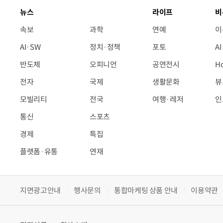
뉴스
라이프
비
속보
과학
연예
이
AI·SW
정치·정책
포토
A
반도체
오피니언
공연전시
H
전자
국제
생활문화
뷰
모빌리티
전국
여행·레저
인
통신
스포츠
경제
특집
플랫폼·유통
연재
지면광고안내
행사문의
통합마케팅 상품 안내
이용약관