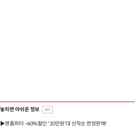
놓치면 아쉬운 정보
AD
▶명품퍼터 ~60%할인 '10만원'대 선착순 한정판매!