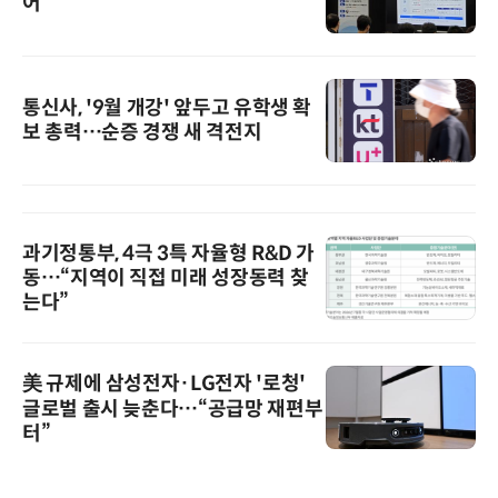
어
통신사, '9월 개강' 앞두고 유학생 확
보 총력…순증 경쟁 새 격전지
과기정통부, 4극 3특 자율형 R&D 가
동…“지역이 직접 미래 성장동력 찾
는다”
美 규제에 삼성전자·LG전자 '로청'
글로벌 출시 늦춘다…“공급망 재편부
터”