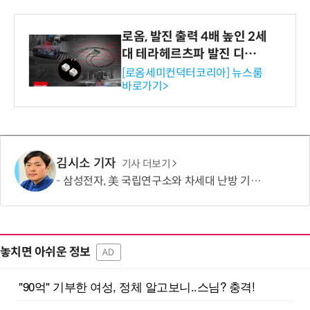
로옴, 발진 출력 4배 높인 2세
대 테라헤르츠파 발진 디바이
스 개발
[로옴세미컨덕터코리아] 뉴스룸
바로가기>
김시소 기자
기사 더보기
삼성전자, 美 국립연구소와 차세대 난방 기술 개발한다
놓치면 아쉬운 정보
AD