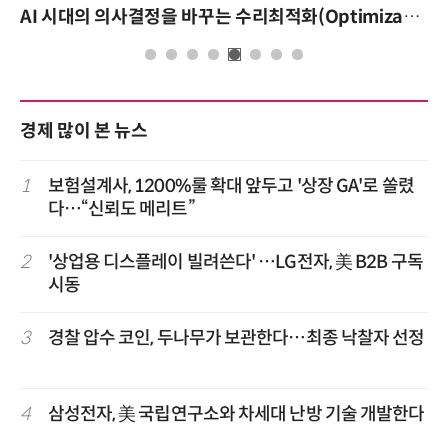
AI 시대의 의사결정을 바꾸는 수리최적화(Optimization): 실제 산업 적용 사례와 활용 전략
경제 많이 본 뉴스
1
보험설계사, 1200%룰 확대 앞두고 '상장 GA'로 쏠렸
다…“신뢰도 메리트”
2
'상업용 디스플레이 빌려쓴다' …LG전자, 美 B2B 구독
시동
3
경찰 압수 코인, 두나무가 보관한다…최종 낙찰자 선정
4
삼성전자, 美 국립연구소와 차세대 난방 기술 개발한다