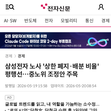
AI·SW
반도체
전자
모빌리티
통신
경제
경제
경제
삼성전자 노사 '상한 폐지·배분 비율'
평행선…중노위 조정안 주목
발행일 : 2026-05-19 15:58
업데이트 : 2026-05-20 08:54
글로벌 트렌드를 읽고, 내 역할을 가늠하는 소수정예 실습 워크숍 (8/28 신논현역)