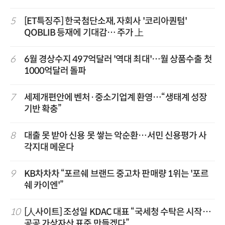
5
[ET특징주] 한국첨단소재, 자회사 '코리아퀀텀'
QOBLIB 등재에 기대감… 주가 上
6
6월 경상수지 497억달러 '역대 최대'…월 상품수출 첫
1000억달러 돌파
7
세제개편안에 벤처·중소기업계 환영…“생태계 성장
기반 확충”
8
대출 못 받아 신용 못 쌓는 악순환…서민 신용평가 사
각지대 메운다
9
KB차차차 “포르쉐 브랜드 중고차 판매량 1위는 '포르
쉐 카이엔'”
10
[人사이트] 조성일 KDAC 대표 “국세청 수탁은 시작…
공공 가상자산 표준 만들겠다”