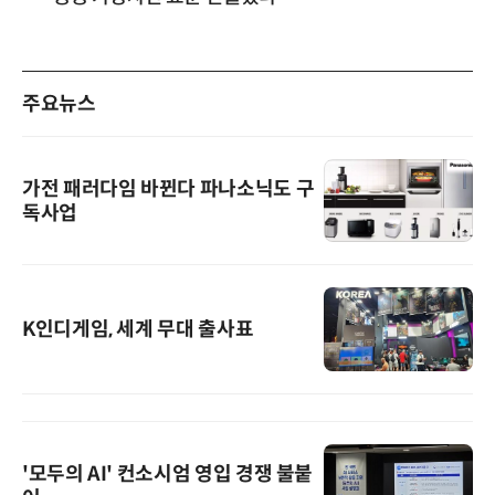
주요뉴스
가전 패러다임 바뀐다 파나소닉도 구
독사업
K인디게임, 세계 무대 출사표
'모두의 AI' 컨소시엄 영입 경쟁 불붙