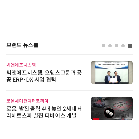
브랜드 뉴스룸
씨앤에프시스템
씨앤에프시스템, 오웬스그룹과 공
공 ERP·DX 사업 협력
로옴세미컨덕터코리아
로옴, 발진 출력 4배 높인 2세대 테
라헤르츠파 발진 디바이스 개발