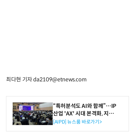
최다현 기자 da2109@etnews.com
“특허분석도 AI와 함께”…IP
산업 'AX' 시대 본격화, 지식
재산처 1호 AI IP데이터분석
[AIPD] 뉴스룸 바로가기>
사 탄생