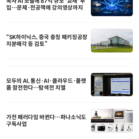
독자 AI 모델에 87억 규모 '교재' 투
입…문제·전공책에 강의영상까지
“SK하이닉스, 중국 충칭 패키징공장
지분매각 등 검토”
모두의 AI, 통신·AI·클라우드·플랫
폼 참전한다…탐색전 치열
가전 패러다임 바뀐다…파나소닉도
구독사업