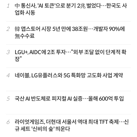
1
中 통신사, 'AI 토큰'으로 분기 2兆 벌었다…한국도 사
업화 시동
2
韓 앱스토어 시장 5년 만에 38조원…개발자 90%에
無수수료
3
LGU+, AIDC에 2조 투자…“외부 조달 없이 단계적 확
장”
4
네이블, LG유플러스와 5G 특화망 고도화 사업 계약
5
국산 AI 반도체로 피지컬 AI 실증…올해 600억 투입
6
라이엇게임즈, 더현대 서울서 역대 최대 TFT 축제…신
규 세트 '신비의 숲' 띄운다