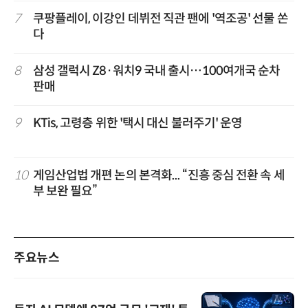
7
쿠팡플레이, 이강인 데뷔전 직관 팬에 '역조공' 선물 쏜
다
8
삼성 갤럭시 Z8·워치9 국내 출시…100여개국 순차
판매
9
KTis, 고령층 위한 '택시 대신 불러주기' 운영
10
게임산업법 개편 논의 본격화... “진흥 중심 전환 속 세
부 보완 필요”
주요뉴스