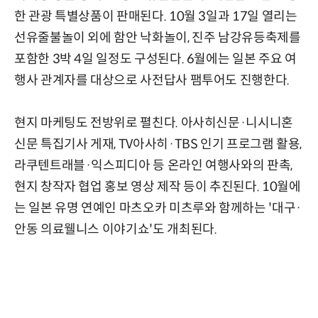
한 관광 특별상품이 판매된다. 10월 3일과 17일 열리는
선유줄불놀이 외에 함안 낙화놀이, 진주 남강유등축제를
포함한 3박 4일 일정도 구성된다. 6월에는 일본 주요 여
행사 관계자를 대상으로 사전답사 팸투어도 진행한다.
현지 마케팅도 전방위로 펼친다. 아사히신문·니시니혼
신문 특집기사 게재, TV아사히·TBS 인기 프로그램 활용,
라쿠텐트래블·익스피디아 등 온라인 여행사와의 판촉,
현지 창작자 협업 홍보 영상 제작 등이 추진된다. 10월에
는 일본 유명 연예인 마츠오카 미츠루와 함께하는 '대구·
안동 의료웰니스 이야기쇼'도 개최된다.