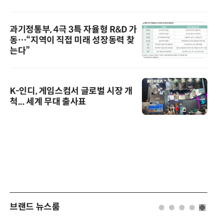
과기정통부, 4극 3특 자율형 R&D 가
동…“지역이 직접 미래 성장동력 찾
는다”
K-인디, 게임스컴서 글로벌 시장 개
척... 세계 무대 출사표
브랜드 뉴스룸