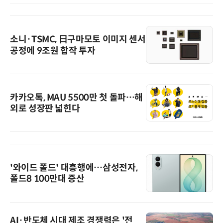
소니·TSMC, 日구마모토 이미지 센서
공정에 9조원 합작 투자
카카오톡, MAU 5500만 첫 돌파…해
외로 성장판 넓힌다
'와이드 폴드' 대흥행에…삼성전자,
폴드8 100만대 증산
AI·반도체 시대 제조 경쟁력은 '전