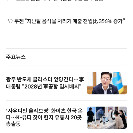
10
쿠첸 “지난달 음식물 처리기 매출 전월比 356% 증가”
주요뉴스
광주 반도체 클러스터 앞당긴다…李
대통령 “2028년 軍공항 임시배치”
'사우디판 올리브영' 화이츠 한국 온
다…K-뷰티 찾아 현지 유통사 20곳
총출동