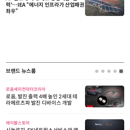
력'…IEA “에너지 인프라가 산업패권
좌우”
브랜드 뉴스룸
로옴세미컨덕터코리아
로옴, 발진 출력 4배 높인 2세대 테
라헤르츠파 발진 디바이스 개발
에이블스토어