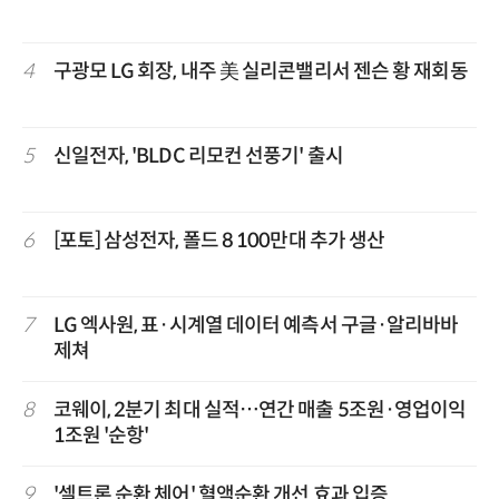
4
구광모 LG 회장, 내주 美 실리콘밸리서 젠슨 황 재회동
5
신일전자, 'BLDC 리모컨 선풍기' 출시
6
[포토] 삼성전자, 폴드 8 100만대 추가 생산
7
LG 엑사원, 표·시계열 데이터 예측서 구글·알리바바
제쳐
8
코웨이, 2분기 최대 실적…연간 매출 5조원·영업이익
1조원 '순항'
9
'셀트론 순환 체어' 혈액순환 개선 효과 입증