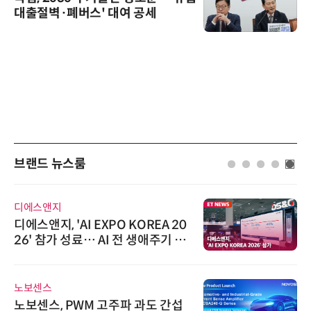
대출절벽·폐버스' 대여 공세
브랜드 뉴스룸
디에스앤지
디에스앤지, 'AI EXPO KOREA 20
26' 참가 성료… AI 전 생애주기 아
우르는 통합 솔루션 선봬
노보센스
노보센스, PWM 고주파 과도 간섭