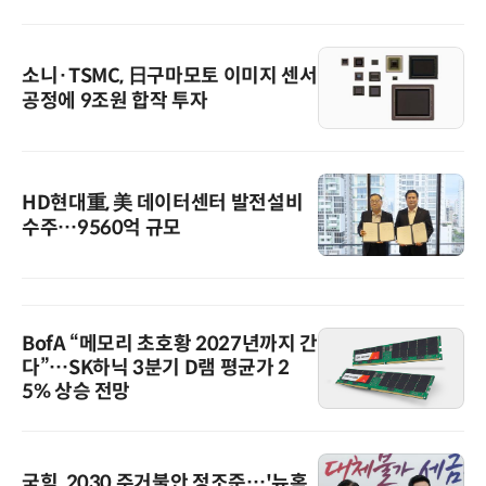
소니·TSMC, 日구마모토 이미지 센서
공정에 9조원 합작 투자
HD현대重, 美 데이터센터 발전설비
수주…9560억 규모
BofA “메모리 초호황 2027년까지 간
다”…SK하닉 3분기 D램 평균가 2
5% 상승 전망
국힘, 2030 주거불안 정조준…'뉴홈