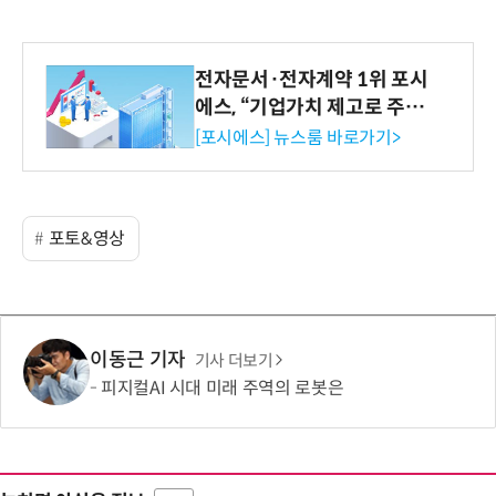
전자문서·전자계약 1위 포시
에스, “기업가치 제고로 주주
환원 강화” 계획 공시
[포시에스] 뉴스룸 바로가기>
포토&영상
이동근 기자
기사 더보기
피지컬AI 시대 미래 주역의 로봇은