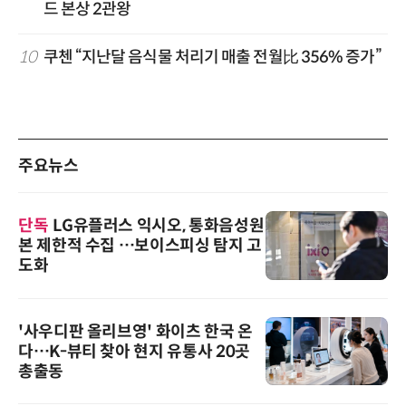
드 본상 2관왕
10
쿠첸 “지난달 음식물 처리기 매출 전월比 356% 증가”
주요뉴스
단독
LG유플러스 익시오, 통화음성원
본 제한적 수집 …보이스피싱 탐지 고
도화
'사우디판 올리브영' 화이츠 한국 온
다…K-뷰티 찾아 현지 유통사 20곳
총출동