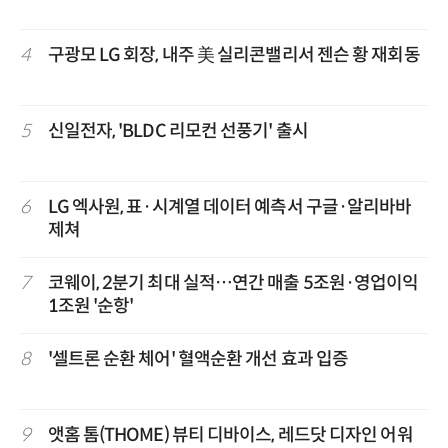
4
구광모 LG 회장, 내주 美 실리콘밸리서 젠슨 황 재회동
5
신일전자, 'BLDC 리모컨 선풍기' 출시
6
LG 엑사원, 표·시계열 데이터 예측서 구글·알리바바
제쳐
7
코웨이, 2분기 최대 실적…연간 매출 5조원·영업이익
1조원 '순항'
8
'셀트론 순환 체어' 혈액순환 개선 효과 입증
9
앳홈 톰(THOME) 뷰티 디바이스, 레드닷 디자인 어워