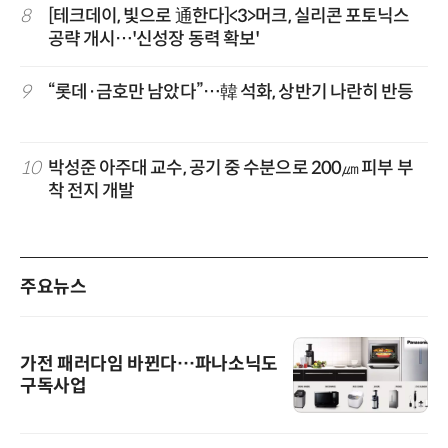
8
[테크데이, 빛으로 通한다]<3>머크, 실리콘 포토닉스
공략 개시…'신성장 동력 확보'
9
“롯데·금호만 남았다”…韓 석화, 상반기 나란히 반등
10
박성준 아주대 교수, 공기 중 수분으로 200㎛ 피부 부
착 전지 개발
주요뉴스
가전 패러다임 바뀐다…파나소닉도
구독사업