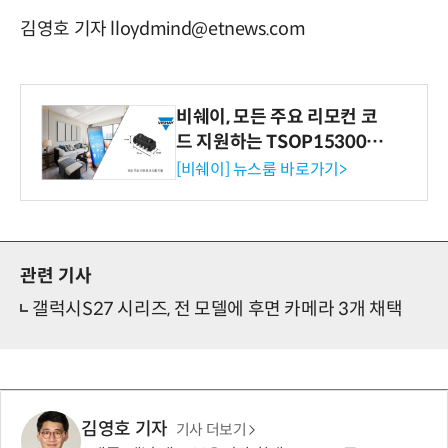
김영호 기자 lloydmind@etnews.com
비쉐이, 모든 주요 리모컨 코
드 지원하는 TSOP15300 시
리즈 IR 수신기 출시
[비쉐이] 뉴스룸 바로가기>
관련 기사
갤럭시S27 시리즈, 전 모델에 후면 카메라 3개 채택
김영호 기자
기사 더보기