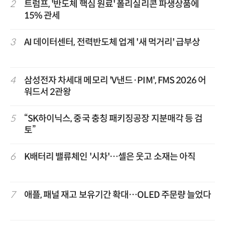
2
트럼프, '반도체 핵심 원료' 폴리실리콘 파생상품에
15% 관세
3
AI 데이터센터, 전력반도체 업계 '새 먹거리' 급부상
4
삼성전자 차세대 메모리 'V낸드·PIM', FMS 2026 어
워드서 2관왕
5
“SK하이닉스, 중국 충칭 패키징공장 지분매각 등 검
토”
6
K배터리 밸류체인 '시차'…셀은 웃고 소재는 아직
7
애플, 패널 재고 보유기간 확대…OLED 주문량 늘었다