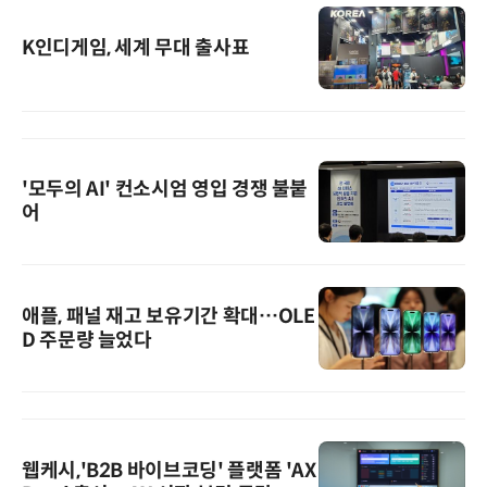
K인디게임, 세계 무대 출사표
'모두의 AI' 컨소시엄 영입 경쟁 불붙
어
애플, 패널 재고 보유기간 확대…OLE
D 주문량 늘었다
웹케시,'B2B 바이브코딩' 플랫폼 'AX