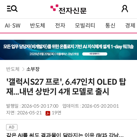
AI·SW
반도체
전자
모빌리티
통신
경제
반도체
소부장
'갤럭시S27 프로', 6.47인치 OLED 탑
재...내년 상반기 4개 모델로 출시
발행일 : 2026-05-20 17:00
업데이트 : 2026-05-20 20:01
지면 :
2026-05-21
19면
같은 AI를 써도 결과물이 달라지는 이유 (9/15 강남역)