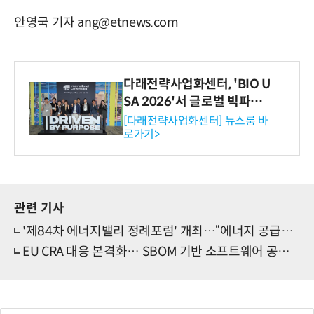
안영국 기자 ang@etnews.com
다래전략사업화센터, 'BIO U
SA 2026'서 글로벌 빅파마
와의 비즈니스 미팅 지원…K
[다래전략사업화센터] 뉴스룸 바
로가기>
-바이오 해외 진출 교두보 확
보
관련 기사
'제84차 에너지밸리 정례포럼' 개최…“에너지 공급망·산업경쟁력 위기 동시 대응해야”
EU CRA 대응 본격화… SBOM 기반 소프트웨어 공급망 보안 전략 부상