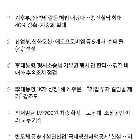
2
기후부, 전력망 갈등 해법 내놨다…송전철탑 최대
40% 감축·지중화 확대
3
산업부, 한화오션·에코프로비엠 등 5개사 '슈퍼 을
(乙)' 선정
4
李대통령, 형사소송법 거부권 행사 안 한다… 경찰 비
대화 후속조치 점검
5
李대통령, 'K자 성장' 해소 주문…“기업 투자 걸림돌 제
거” 강조도
6
최저임금 1만700원 최종 확정…노동계·소상공인 이
의 모두 기각
7
반도체 등 6대 첨단산업 '국내생산세액공제' 신설… 지