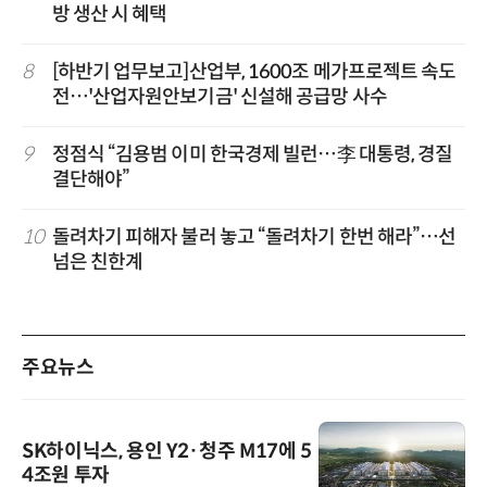
방 생산 시 혜택
8
[하반기 업무보고]산업부, 1600조 메가프로젝트 속도
전…'산업자원안보기금' 신설해 공급망 사수
9
정점식 “김용범 이미 한국경제 빌런…李 대통령, 경질
결단해야”
10
돌려차기 피해자 불러 놓고 “돌려차기 한번 해라”…선
넘은 친한계
주요뉴스
SK하이닉스, 용인 Y2·청주 M17에 5
4조원 투자