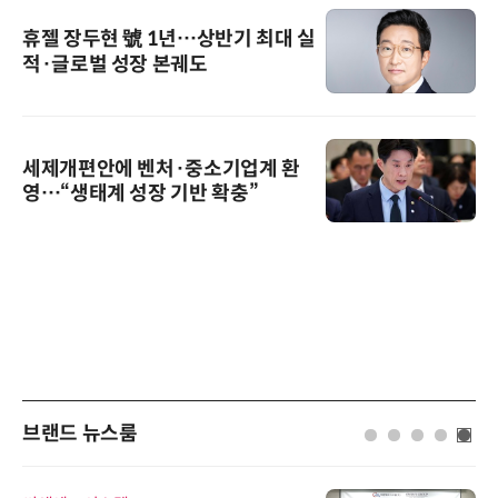
휴젤 장두현 號 1년…상반기 최대 실
적·글로벌 성장 본궤도
세제개편안에 벤처·중소기업계 환
영…“생태계 성장 기반 확충”
브랜드 뉴스룸