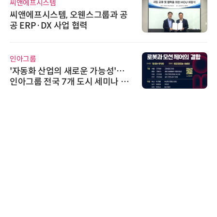
씨앤에프시스템
씨앤에프시스템, 오웬스그룹과 공
공 ERP·DX 사업 협력
인아그룹
'자동화 산업의 새로운 가능성'…
인아그룹 전국 7개 도시 세미나 페
어 개최