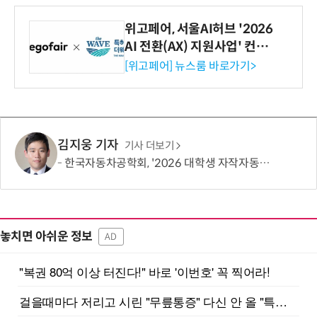
위고페어, 서울AI허브 '2026
AI 전환(AX) 지원사업' 컨소
시엄 선정
[위고페어] 뉴스룸 바로가기>
김지웅 기자
기사 더보기
한국자동차공학회, '2026 대학생 자작자동차대회 포뮬러 부문' 개최
놓치면 아쉬운 정보
AD