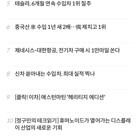
5
테슬라, 6개월 연속 수입차 1위 질주
6
중국산 車 수입 1년 새 2배…獨 제치고 1위
7
제네시스-대한항공, 전기차 구매 시 1만마일 쏜다
8
신차 쏟아내는 수입차, 최대 실적 찍나
9
[클릭! 이차] 애스턴마틴 '헤리티지 에디션'
10
[정구민의 테크읽기] 휴머노이드가 열어가는 디스플레
이 산업의 새로운 기회