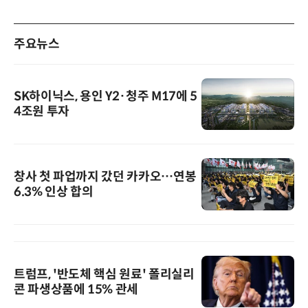
주요뉴스
SK하이닉스, 용인 Y2·청주 M17에 5
4조원 투자
창사 첫 파업까지 갔던 카카오…연봉
6.3% 인상 합의
트럼프, '반도체 핵심 원료' 폴리실리
콘 파생상품에 15% 관세