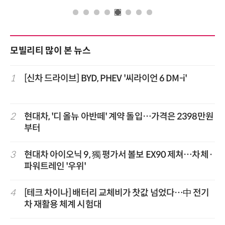
모빌리티 많이 본 뉴스
1
[신차 드라이브] BYD, PHEV '씨라이언 6 DM-i'
2
현대차, '디 올뉴 아반떼' 계약 돌입…가격은 2398만원
부터
3
현대차 아이오닉 9, 獨 평가서 볼보 EX90 제쳐…차체·
파워트레인 '우위'
4
[테크 차이나] 배터리 교체비가 찻값 넘었다…中 전기
차 재활용 체계 시험대