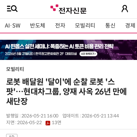
AI·SW
반도체
전자
모빌리티
통신
경제
모빌리티
로봇 배달원 '달이'에 순찰 로봇 '스
팟'…현대차그룹, 양재 사옥 26년 만에
새단장
발행일 : 2026-05-21 16:00
업데이트 : 2026-05-21 13:44
지면 :
2026-05-22
13면