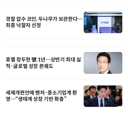
경찰 압수 코인, 두나무가 보관한다…
최종 낙찰자 선정
휴젤 장두현 號 1년…상반기 최대 실
적·글로벌 성장 본궤도
세제개편안에 벤처·중소기업계 환
영…“생태계 성장 기반 확충”