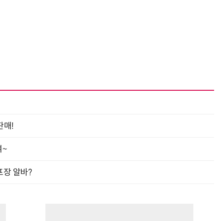
판매!
여~
프장 알바?