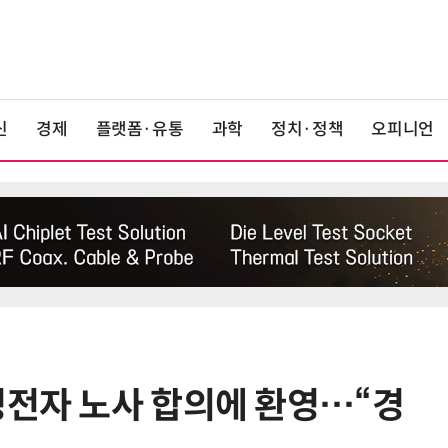
신
경제
플랫폼·유통
과학
정치·정책
오피니언
성전자 노사 합의에 환영…“경
6
LG 엑사원, 中企 제조현장 '전파'…
대기업과 협력사 AI 상생 시동