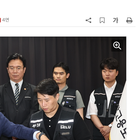
7
'상업용 디스플레이 빌려쓴다' …LG
전자, 美 B2B 구독 시동
4면
8
'게이밍위크' 삼성전자-LG전자 유
서 TV·모니터 '大戰'
9
“상장폐지 막아라”…중소 가전 기업
주가 부양 '총력전'
10
[사설] 美 AIDC 냉각 시장, 우리도 현
지 대응을