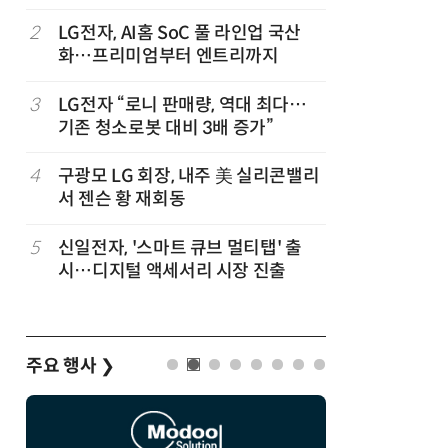
2
LG전자, AI홈 SoC 풀 라인업 국산
7
'상업용 
화…프리미엄부터 엔트리까지
전자, 美 
럽
3
LG전자 “로니 판매량, 역대 최다…
8
'게이밍위
기존 청소로봇 대비 3배 증가”
서 TV·모
,
4
구광모 LG 회장, 내주 美 실리콘밸리
9
“상장폐지
서 젠슨 황 재회동
주가 부양
5
신일전자, '스마트 큐브 멀티탭' 출
10
[사설] 美
시…디지털 액세서리 시장 진출
지 대응을
주요 행사
❯