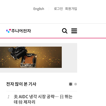
English
로그인
회원가입
전자 많이 본 기사
1
美 AIDC 냉각 시장 공략… 日 뛰는
6
LG 엑사
데 韓 제자리
대기업과 