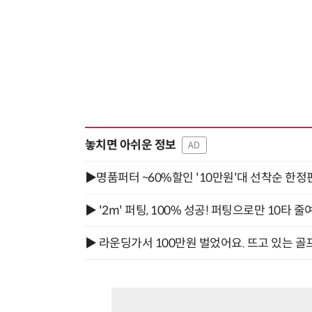
놓치면 아쉬운 정보
AD
▶명품퍼터 ~60%할인 '10만원'대 선착순 한정
▶ '2m' 퍼팅, 100% 성공! 퍼팅으로만 10타 줄
▶ 라운딩가서 100만원 벌었어요. 뜨고 있는 골