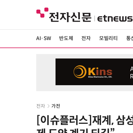
AI·SW
반도체
전자
모빌리티
통
전자
가전
[이슈플러스]재계, 삼