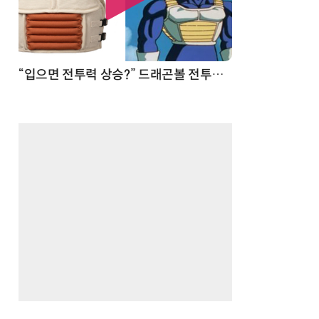
 순간
“입으면 전투력 상승?” 드래곤볼 전투복 닮은 중량조끼