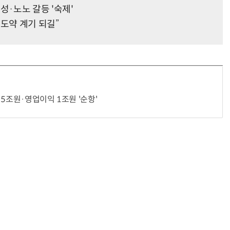
·노노 갈등 '숙제'
도약 계기 되길”
“계속 쫓아왔다”…도망치던 우크라 민간인 공격한 러 자폭 드론
진정한 우정?…친구 구하려다 둘 다 의자 틈에 목이 낀
5조원·영업이익 1조원 '순항'