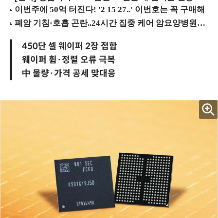
450단 셀 웨이퍼 2장 접합
웨이퍼 휨·정렬 오류 극복
中 물량·가격 공세 맞대응