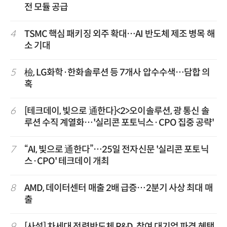
전 모듈 공급
4
TSMC 핵심 패키징 외주 확대…AI 반도체 제조 병목 해
소 기대
5
檢, LG화학·한화솔루션 등 7개사 압수수색…담합 의
혹
6
[테크데이, 빛으로 通한다]<2>오이솔루션, 광 통신 솔
루션 수직 계열화…'실리콘 포토닉스·CPO 집중 공략'
7
“AI, 빛으로 通한다”…25일 전자신문 '실리콘 포토닉
스·CPO' 테크데이 개최
8
AMD, 데이터센터 매출 2배 급증…2분기 사상 최대 매
출
9
[사설] 차세대 전력반도체 R&D, 참여 대기업 파격 혜택