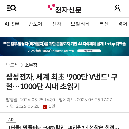
AI·SW
반도체
전자
모빌리티
통신
경제
반도체
소부장
삼성전자, 세계 최초 '900단 V낸드' 구
현…1000단 시대 초읽기
발행일 : 2026-05-25 16:30
업데이트 : 2026-05-25 17:07
지면 :
2026-05-26
1면
[단독] 명품퍼터 ~60%할인 '10만원'대 선착순 한정판매!