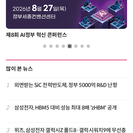
I정부 혁신 콘퍼런스
성과를 만드
많이 본 뉴스
1
외면받는 SiC 전력반도체, 정부 5000억 R&D 난항
2
삼성전자, HBM5 대비 성능 최대 8배 'zHBM' 공개
3
위츠, 삼성전자 갤럭시Z 폴드8·갤럭시워치9에 무선충