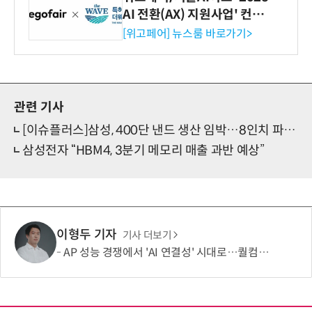
AI 전환(AX) 지원사업' 컨소
시엄 선정
[위고페어] 뉴스룸 바로가기>
관련 기사
[이슈플러스]삼성, 400단 낸드 생산 임박…8인치 파운드리 전환도 주요 과제
삼성전자 “HBM4, 3분기 메모리 매출 과반 예상”
이형두 기자
기사 더보기
AP 성능 경쟁에서 'AI 연결성' 시대로…퀄컴 영역 확장 본격화