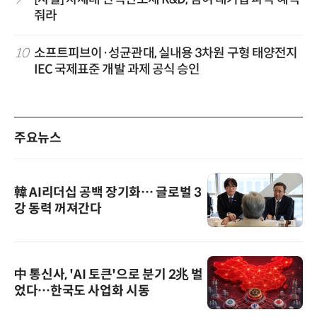
줘라
10
소프트피브이·성균관대, 실내용 3차원 구형 태양전지
IEC 국제표준 개발 과제 공식 승인
주요뉴스
韓 AI리더십 공백 장기화… 글로벌 3
강 동력 꺼져간다
中 통신사, 'AI 토큰'으로 분기 2兆 벌
었다…한국도 사업화 시동