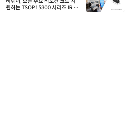
쉐이, 모든 주요 리모컨 코드 지
'자동
는 TSOP15300 시리즈 IR 수
인아그
기 출시
어 개
씨앤에
씨앤
산관리