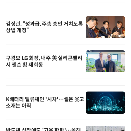
김정관, “성과급, 주총 승인 거치도록
상법 개정”
구광모 LG 회장, 내주 美 실리콘밸리
서 젠슨 황 재회동
K배터리 밸류체인 '시차'…셀은 웃고
소재는 아직
반도체 성장에도 '고용 한파'…올해