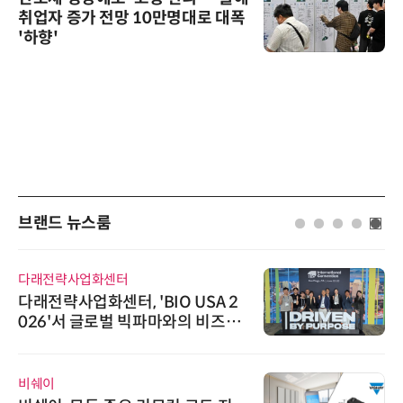
취업자 증가 전망 10만명대로 대폭
'하향'
브랜드 뉴스룸
래전략사업화센터
디에스
래전략사업화센터, 'BIO USA 2
디에스앤
26'서 글로벌 빅파마와의 비즈니
26'
 미팅 지원…K-바이오 해외 진출
우르는
두보 확보
쉐이
인아그