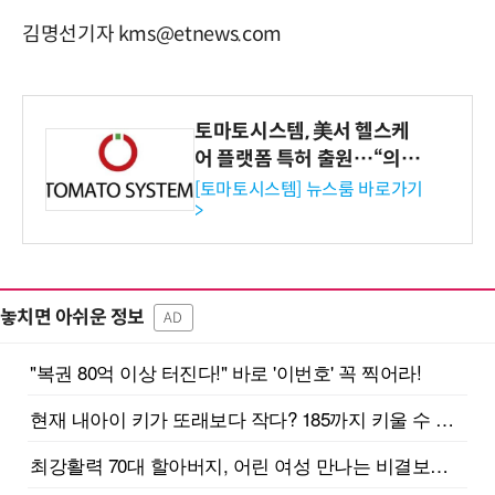
김명선기자 kms@etnews.com
토마토시스템, 美서 헬스케
어 플랫폼 특허 출원…“의료
기관·보험사 공략”
[토마토시스템] 뉴스룸 바로가기
>
놓치면 아쉬운 정보
AD