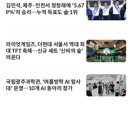
김민석, 제주·인천서 정청래에 '5.67
P%'차 승리…누적 득표도 金 1위
라이엇게임즈, 더현대 서울서 역대 최
대 TFT 축제…신규 세트 '신비의 숲'
띄운다
국립광주과학관, '여름방학 AI 탐사
대' 운영…10개 AI 동아리 참가