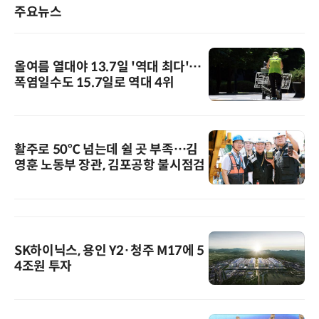
주요뉴스
올여름 열대야 13.7일 '역대 최다'…
폭염일수도 15.7일로 역대 4위
활주로 50℃ 넘는데 쉴 곳 부족…김
영훈 노동부 장관, 김포공항 불시점검
SK하이닉스, 용인 Y2·청주 M17에 5
4조원 투자