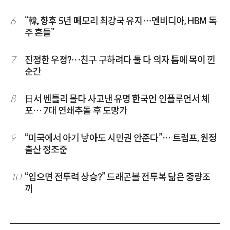
6
“韓, 향후 5년 메모리 최강국 유지…엔비디아, HBM 독
주 흔들”
7
진정한 우정?…친구 구하려다 둘 다 의자 틈에 목이 낀
순간
8
日서 벤틀리 몰다 사고낸 유명 한국인 인플루언서 체
포… 7대 연쇄추돌 후 도망가
9
“미국에서 아기 낳아도 시민권 안준다”… 트럼프, 원정
출산 정조준
10
“입으면 전투력 상승?” 드래곤볼 전투복 닮은 중량조
끼