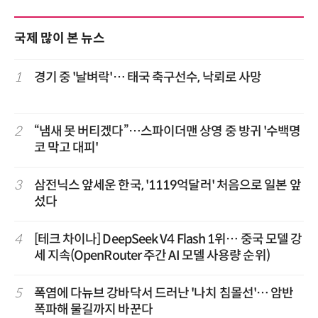
국제 많이 본 뉴스
1
경기 중 '날벼락'… 태국 축구선수, 낙뢰로 사망
2
“냄새 못 버티겠다”…스파이더맨 상영 중 방귀 '수백명
코 막고 대피'
3
삼전닉스 앞세운 한국, '1119억달러' 처음으로 일본 앞
섰다
4
[테크 차이나] DeepSeek V4 Flash 1위… 중국 모델 강
세 지속(OpenRouter 주간 AI 모델 사용량 순위)
5
폭염에 다뉴브 강바닥서 드러난 '나치 침몰선'… 암반
폭파해 물길까지 바꾼다