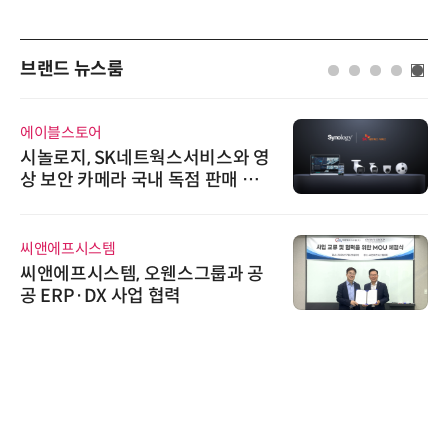
브랜드 뉴스룸
에이블스토어
시놀로지, SK네트웍스서비스와 영
상 보안 카메라 국내 독점 판매 파
트너십 체결
씨앤에프시스템
씨앤에프시스템, 오웬스그룹과 공
공 ERP·DX 사업 협력