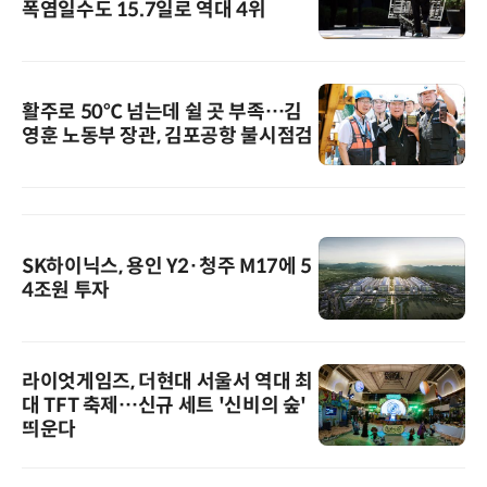
폭염일수도 15.7일로 역대 4위
활주로 50℃ 넘는데 쉴 곳 부족…김
영훈 노동부 장관, 김포공항 불시점검
SK하이닉스, 용인 Y2·청주 M17에 5
4조원 투자
라이엇게임즈, 더현대 서울서 역대 최
대 TFT 축제…신규 세트 '신비의 숲'
띄운다