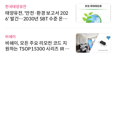
한국태양유전
태양유전, '안전·환경 보고서 202
6' 발간…2030년 SBT 수준 온실
가스 감축 추진
비쉐이
비쉐이, 모든 주요 리모컨 코드 지
원하는 TSOP15300 시리즈 IR 수
신기 출시