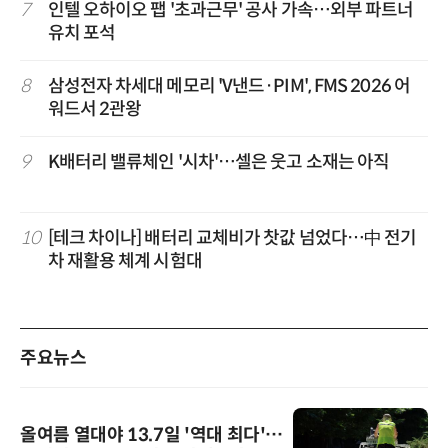
7
인텔 오하이오 팹 '초과근무' 공사 가속…외부 파트너
유치 포석
8
삼성전자 차세대 메모리 'V낸드·PIM', FMS 2026 어
워드서 2관왕
9
K배터리 밸류체인 '시차'…셀은 웃고 소재는 아직
10
[테크 차이나] 배터리 교체비가 찻값 넘었다…中 전기
차 재활용 체계 시험대
주요뉴스
올여름 열대야 13.7일 '역대 최다'…