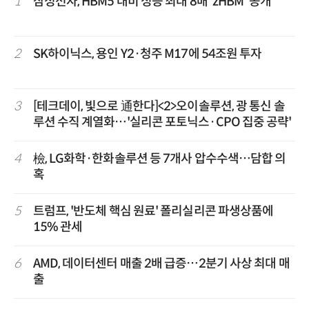
1
삼성전자, HBM5 대비 성능 최대 8배 'zHBM' 공개
2
SK하이닉스, 용인 Y2·청주 M17에 54조원 투자
3
[테크데이, 빛으로 通한다]<2>오이솔루션, 광 통신 솔
루션 수직 계열화…'실리콘 포토닉스·CPO 집중 공략'
4
檢, LG화학·한화솔루션 등 7개사 압수수색…담합 의
혹
5
트럼프, '반도체 핵심 원료' 폴리실리콘 파생상품에
15% 관세
6
AMD, 데이터센터 매출 2배 급증…2분기 사상 최대 매
출