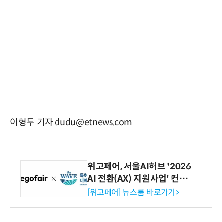
이형두 기자 dudu@etnews.com
위고페어, 서울AI허브 '2026
AI 전환(AX) 지원사업' 컨소
시엄 선정
[위고페어] 뉴스룸 바로가기>