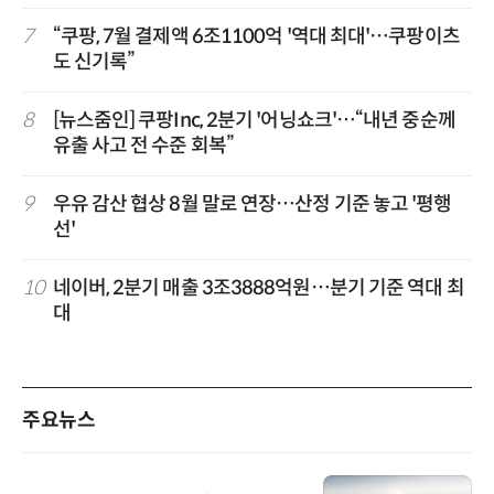
7
“쿠팡, 7월 결제액 6조1100억 '역대 최대'…쿠팡이츠
도 신기록”
8
[뉴스줌인] 쿠팡Inc, 2분기 '어닝쇼크'…“내년 중순께
유출 사고 전 수준 회복”
9
우유 감산 협상 8월 말로 연장…산정 기준 놓고 '평행
선'
10
네이버, 2분기 매출 3조3888억원…분기 기준 역대 최
대
주요뉴스