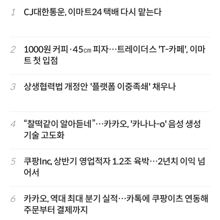
1
CJ대한통운, 이마트24 택배 다시 맡는다
2
1000원 커피·45㎝ 피자…트레이더스 'T-카페', 이마
트 첫 입점
3
상생협력법 개정안 '플랫폼 이중족쇄' 채우나
4
“찰떡같이 알아듣네”…카카오, '카나나-o' 음성 생성
기술 고도화
5
쿠팡Inc, 상반기 영업적자 1.2조 육박…2년치 이익 넘
어서
6
카카오, 역대 최대 분기 실적…카톡에 쿠팡이츠 연동해
주문부터 결제까지