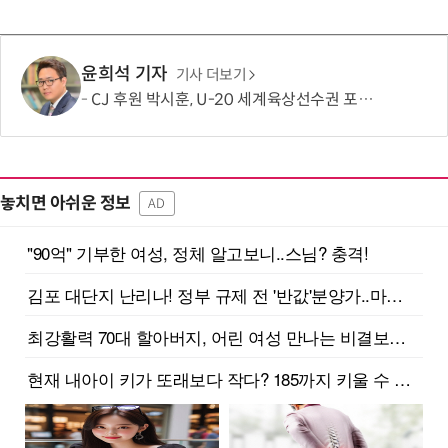
윤희석 기자
기사 더보기
CJ 후원 박시훈, U-20 세계육상선수권 포환던지기 은메달
놓치면 아쉬운 정보
AD