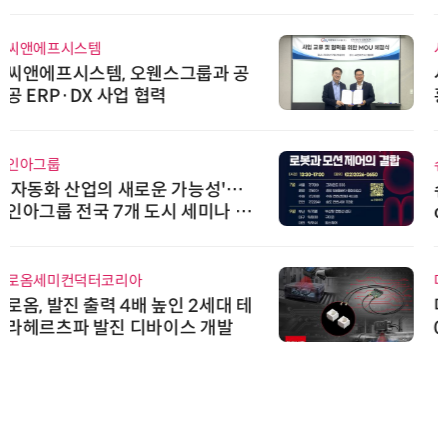
시큐어링크
시큐어링크, 중소기업기술정보진
흥원 AI 초격차 R&D 사업 최종 선
정
슈퍼솔루션
슈퍼솔루션, 2026 Next-Gen AI C
ooling Summit 성황리 성료
다래전략사업화센터
다래전략사업화센터, 'BIO USA 2
026'서 글로벌 빅파마와의 비즈니
스 미팅 지원…K-바이오 해외 진출
교두보 확보