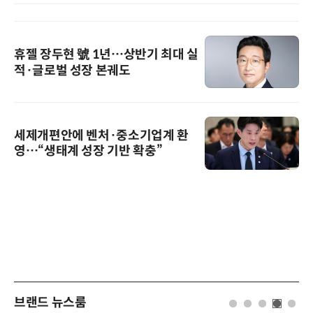
휴젤 장두현 號 1년…상반기 최대 실
적·글로벌 성장 본궤도
세제개편안에 벤처·중소기업계 환
영…“생태계 성장 기반 확충”
브랜드 뉴스룸