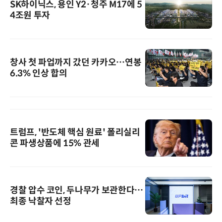
SK하이닉스, 용인 Y2·청주 M17에 5
4조원 투자
창사 첫 파업까지 갔던 카카오…연봉
6.3% 인상 합의
트럼프, '반도체 핵심 원료' 폴리실리
콘 파생상품에 15% 관세
경찰 압수 코인, 두나무가 보관한다…
최종 낙찰자 선정