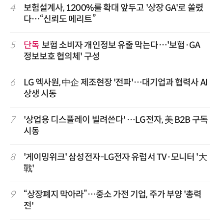
4
보험설계사, 1200%룰 확대 앞두고 '상장 GA'로 쏠렸
다…“신뢰도 메리트”
5
단독
보험 소비자 개인정보 유출 막는다…'보험·GA
정보보호 협의체' 구성
6
LG 엑사원, 中企 제조현장 '전파'…대기업과 협력사 AI
상생 시동
7
'상업용 디스플레이 빌려쓴다' …LG전자, 美 B2B 구독
시동
8
'게이밍위크' 삼성전자-LG전자 유럽서 TV·모니터 '大
戰'
9
“상장폐지 막아라”…중소 가전 기업, 주가 부양 '총력
전'