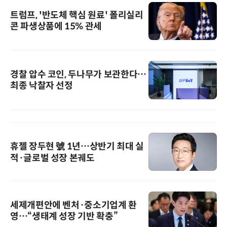
트럼프, '반도체 핵심 원료' 폴리실리
콘 파생상품에 15% 관세
경찰 압수 코인, 두나무가 보관한다…
최종 낙찰자 선정
휴젤 장두현 號 1년…상반기 최대 실
적·글로벌 성장 본궤도
세제개편안에 벤처·중소기업계 환
영…“생태계 성장 기반 확충”