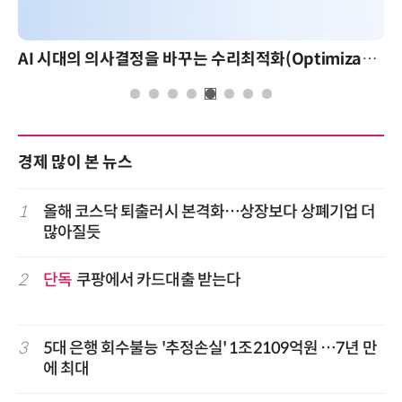
AI 시대의 의사결정을 바꾸는 수리최적화(Optimization): 실제 산업 적용 사례와 활용 전략
경제 많이 본 뉴스
1
올해 코스닥 퇴출러시 본격화…상장보다 상폐기업 더
많아질듯
2
단독
쿠팡에서 카드대출 받는다
3
5대 은행 회수불능 '추정손실' 1조2109억원 …7년 만
에 최대