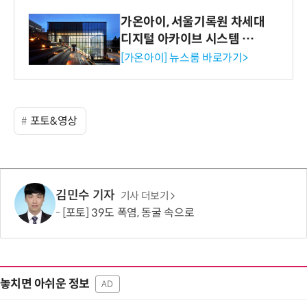
가온아이, 서울기록원 차세대
디지털 아카이브 시스템 구축
수행
[가온아이] 뉴스룸 바로가기>
포토&영상
김민수 기자
기사 더보기
[포토] 39도 폭염, 동굴 속으로
놓치면 아쉬운 정보
AD