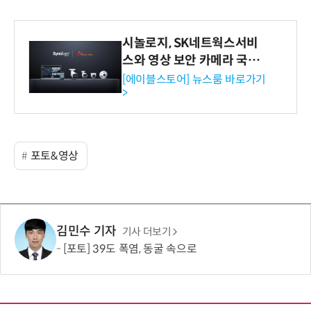
시놀로지, SK네트웍스서비
스와 영상 보안 카메라 국내
독점 판매 파트너십 체결
[에이블스토어] 뉴스룸 바로가기
>
포토&영상
김민수 기자
기사 더보기
[포토] 39도 폭염, 동굴 속으로