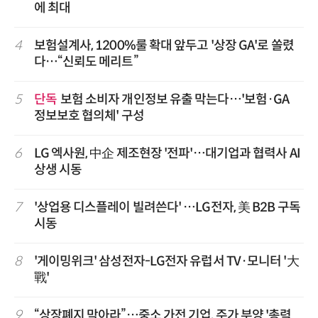
에 최대
4
보험설계사, 1200%룰 확대 앞두고 '상장 GA'로 쏠렸
다…“신뢰도 메리트”
5
단독
보험 소비자 개인정보 유출 막는다…'보험·GA
정보보호 협의체' 구성
6
LG 엑사원, 中企 제조현장 '전파'…대기업과 협력사 AI
상생 시동
7
'상업용 디스플레이 빌려쓴다' …LG전자, 美 B2B 구독
시동
8
'게이밍위크' 삼성전자-LG전자 유럽서 TV·모니터 '大
戰'
9
“상장폐지 막아라”…중소 가전 기업, 주가 부양 '총력