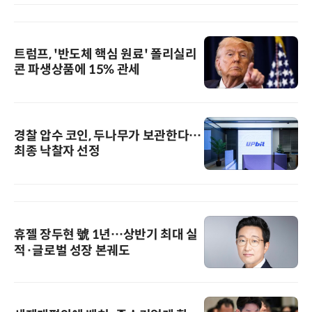
트럼프, '반도체 핵심 원료' 폴리실리
콘 파생상품에 15% 관세
경찰 압수 코인, 두나무가 보관한다…
최종 낙찰자 선정
휴젤 장두현 號 1년…상반기 최대 실
적·글로벌 성장 본궤도