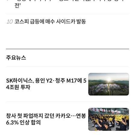
전'
10
코스피 급등에 매수 사이드카 발동
주요뉴스
SK하이닉스, 용인 Y2·청주 M17에 5
4조원 투자
창사 첫 파업까지 갔던 카카오…연봉
6.3% 인상 합의