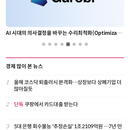
AI 시대의 의사결정을 바꾸는 수리최적화(Optimization): 실제 산업 적용 사례와 활용 전략
경제 많이 본 뉴스
1
올해 코스닥 퇴출러시 본격화…상장보다 상폐기업 더
많아질듯
2
단독
쿠팡에서 카드대출 받는다
3
5대 은행 회수불능 '추정손실' 1조2109억원 …7년 만