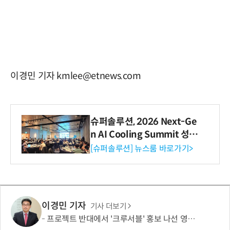
이경민 기자 kmlee@etnews.com
슈퍼솔루션, 2026 Next-Ge
n AI Cooling Summit 성황
리 성료
[슈퍼솔루션] 뉴스룸 바로가기>
이경민 기자
기사 더보기
프로젝트 반대에서 '크루서블' 홍보 나선 영풍·MBK, '말바꾸기' 이어 '주주권' 논란