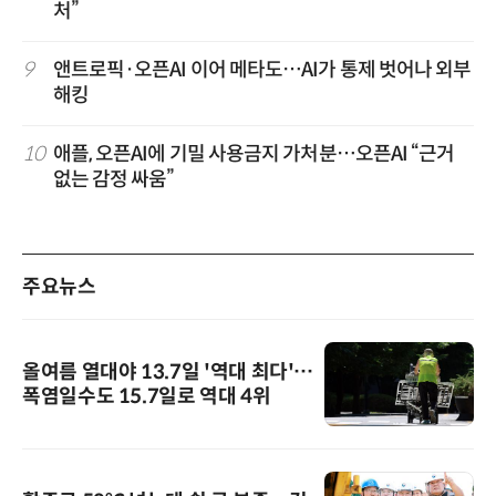
처”
9
앤트로픽·오픈AI 이어 메타도…AI가 통제 벗어나 외부
해킹
10
애플, 오픈AI에 기밀 사용금지 가처분…오픈AI “근거
없는 감정 싸움”
주요뉴스
올여름 열대야 13.7일 '역대 최다'…
폭염일수도 15.7일로 역대 4위