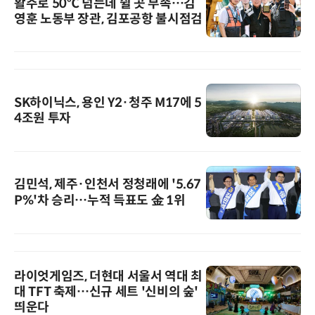
활주로 50℃ 넘는데 쉴 곳 부족…김
영훈 노동부 장관, 김포공항 불시점검
SK하이닉스, 용인 Y2·청주 M17에 5
4조원 투자
김민석, 제주·인천서 정청래에 '5.67
P%'차 승리…누적 득표도 金 1위
라이엇게임즈, 더현대 서울서 역대 최
대 TFT 축제…신규 세트 '신비의 숲'
띄운다