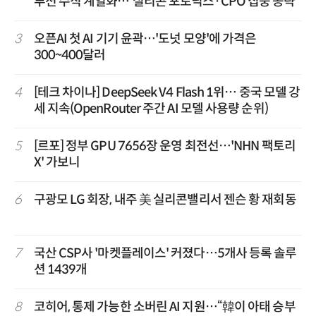
루션 수직 계열화…'실리콘 포토닉스·CPO 집중 공략'
3
오픈AI 첫 AI 기기 윤곽…'도넛 모양'에 가격은
300~400달러
4
[테크 차이나] DeepSeek V4 Flash 1위… 중국 모델 강
세 지속(OpenRouter 주간 AI 모델 사용량 순위)
5
[르포] 정부 GPU 7656장 운영 최전선…'NHN 팩토리
X' 가보니
6
구광모 LG 회장, 내주 美 실리콘밸리서 젠슨 황 재회동
7
국산 CSP사 '마켓플레이스' 커졌다…5개사 등록 솔루
션 1439개
8
코히어, 통제 가능한 소버린 AI 지원…“韓이 아태 승부