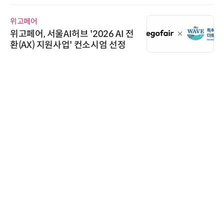
교두보 확보
위고페어
위고페어, 서울AI허브 '2026 AI 전
환(AX) 지원사업' 컨소시엄 선정