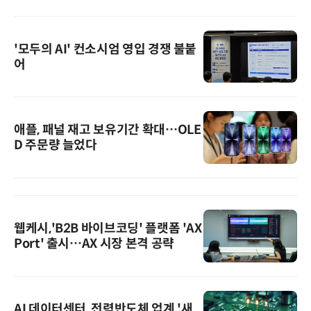
'모두의 AI' 컨소시엄 영입 경쟁 불붙
어
애플, 패널 재고 보유기간 확대…OLE
D 주문량 늘었다
웹케시,'B2B 바이브코딩' 플랫폼 'AX
Port' 출시…AX 시장 본격 공략
AI 데이터센터, 전력반도체 업계 '새