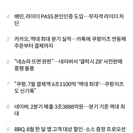
4
배민, 라이더 PASS 본인인증 도입…무자격 라이더 차
단
5
카카오, 역대 최대 분기 실적…카톡에 쿠팡이츠 연동해
주문부터 결제까지
6
“네쇼라 뜨면 완판”…네이버서 '갤럭시 Z8' 사전판매
흥행 돌풍
7
“쿠팡, 7월 결제액 6조1100억 '역대 최대'…쿠팡이츠
도 신기록”
8
네이버, 2분기 매출 3조3888억원…분기 기준 역대 최
대
9
BBQ, 8월 한 달 앱 고객 대상 할인·소스 증정 프로모션