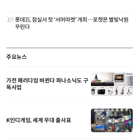
10
롯데百, 잠실서 첫 '서머마켓' 개최…포켓몬 별빛낙원
꾸린다
주요뉴스
가전 패러다임 바뀐다 파나소닉도 구
독사업
K인디게임, 세계 무대 출사표