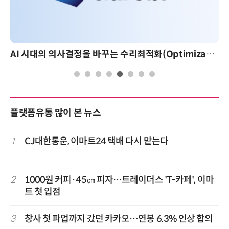
AI 시대의 의사결정을 바꾸는 수리최적화(Optimization): 실제 산업 적용 사례와 활용 전략
플랫폼유통 많이 본 뉴스
1
CJ대한통운, 이마트24 택배 다시 맡는다
2
1000원 커피·45㎝ 피자…트레이더스 'T-카페', 이마
트 첫 입점
3
창사 첫 파업까지 갔던 카카오…연봉 6.3% 인상 합의