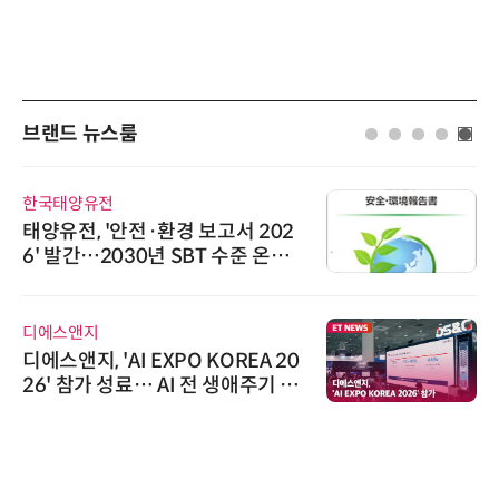
브랜드 뉴스룸
시큐어링크
서 202
시큐어링크, 중소기업기술정
준 온실
흥원 AI 초격차 R&D 사업 최
정
AIPD
REA 20
“특허분석도 AI와 함께”…I
애주기 아
'AX' 시대 본격화, 지식재산처
AI IP데이터분석사 탄생
위고페어
위고페어, 서울AI허브 '2026 