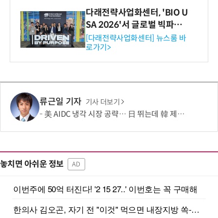
다래전략사업화센터, 'BIO U
SA 2026'서 글로벌 빅파마
와의 비즈니스 미팅 지원…K
[다래전략사업화센터] 뉴스룸 바
로가기>
-바이오 해외 진출 교두보 확
보
류근일 기자
기사 더보기
美 AIDC 냉각 시장 공략… 日 뛰는데 韓 제자리
놓치면 아쉬운 정보
AD