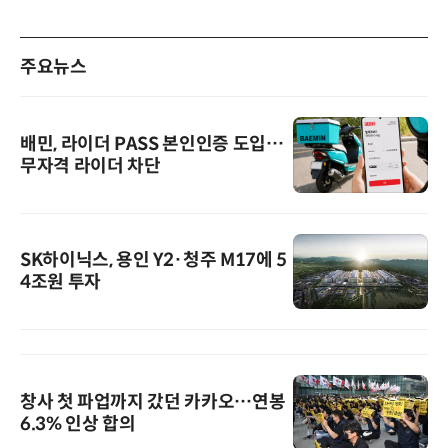
주요뉴스
배민, 라이더 PASS 본인인증 도입…
무자격 라이더 차단
SK하이닉스, 용인 Y2·청주 M17에 5
4조원 투자
창사 첫 파업까지 갔던 카카오…연봉
6.3% 인상 합의