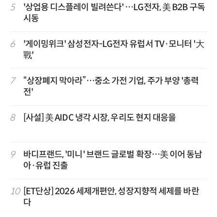
5
'상업용 디스플레이 빌려쓴다' …LG전자, 美 B2B 구독
시동
6
'게이밍위크' 삼성전자-LG전자 유럽서 TV·모니터 '大
戰'
7
“상장폐지 막아라”…중소 가전 기업, 주가 부양 '총력
전'
8
[사설] 美 AIDC 냉각 시장, 우리도 현지 대응을
9
바디프랜드, '미니' 브랜드 글로벌 확장…美 이어 동남
아·유럽 진출
10
[ET단상] 2026 세제개편안, 성장지향적 세제를 바란
다