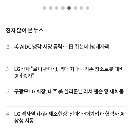
전자 많이 본 뉴스
1
美 AIDC 냉각 시장 공략… 日 뛰는데 韓 제자리
2
LG전자 “로니 판매량, 역대 최다…기존 청소로봇 대비
3배 증가”
3
구광모 LG 회장, 내주 美 실리콘밸리서 젠슨 황 재회동
4
LG 엑사원, 中企 제조현장 '전파'…대기업과 협력사 AI
상생 시동