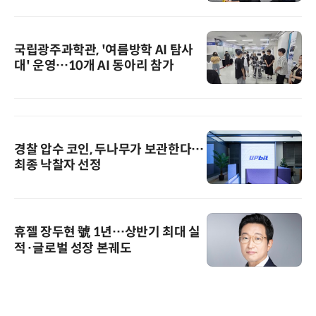
국립광주과학관, '여름방학 AI 탐사
대' 운영…10개 AI 동아리 참가
경찰 압수 코인, 두나무가 보관한다…
최종 낙찰자 선정
휴젤 장두현 號 1년…상반기 최대 실
적·글로벌 성장 본궤도