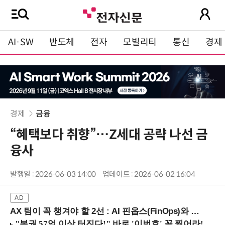
AI·SW
반도체
전자
모빌리티
통신
경제
경제
금융
“혜택보다 취향”…Z세대 공략 나선 금
융사
발행일 : 2026-06-03 14:00
업데이트 : 2026-06-02 16:04
AX 팀이 꼭 챙겨야 할 2선 : AI 핀옵스(FinOps)와 토큰 거버넌스 (8/21 잠실역)