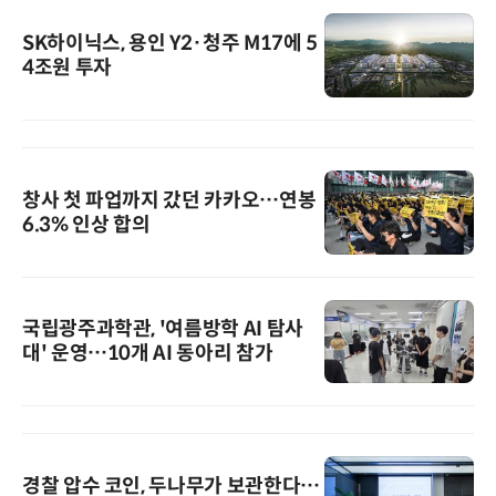
SK하이닉스, 용인 Y2·청주 M17에 5
4조원 투자
창사 첫 파업까지 갔던 카카오…연봉
6.3% 인상 합의
국립광주과학관, '여름방학 AI 탐사
대' 운영…10개 AI 동아리 참가
경찰 압수 코인, 두나무가 보관한다…