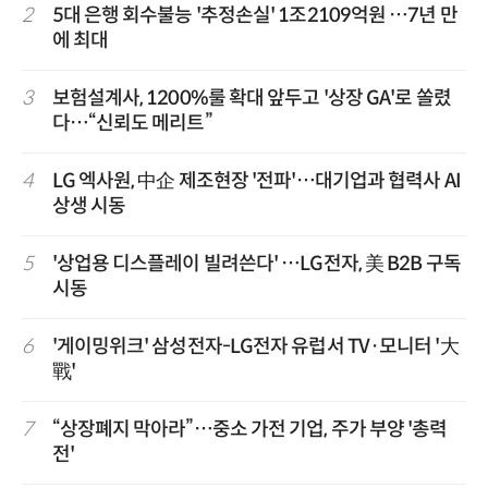
2
5대 은행 회수불능 '추정손실' 1조2109억원 …7년 만
에 최대
3
보험설계사, 1200%룰 확대 앞두고 '상장 GA'로 쏠렸
다…“신뢰도 메리트”
4
LG 엑사원, 中企 제조현장 '전파'…대기업과 협력사 AI
상생 시동
5
'상업용 디스플레이 빌려쓴다' …LG전자, 美 B2B 구독
시동
6
'게이밍위크' 삼성전자-LG전자 유럽서 TV·모니터 '大
戰'
7
“상장폐지 막아라”…중소 가전 기업, 주가 부양 '총력
전'