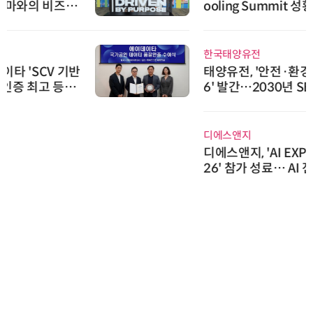
ooling Summit 성황리 성료
한국태양유전
태양유전, '안전·환경 보고서 202
6' 발간…2030년 SBT 수준 온실
가스 감축 추진
디에스앤지
디에스앤지, 'AI EXPO KOREA 20
26' 참가 성료… AI 전 생애주기 아
우르는 통합 솔루션 선봬