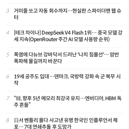
3
거미줄 쏘고 자동 회수까지…현실판 스파이더맨 웹 슈
터
4
[테크 차이나] DeepSeek V4 Flash 1위… 중국 모델 강
세 지속(OpenRouter 주간 AI 모델 사용량 순위)
5
폭염에 다뉴브 강바닥서 드러난 '나치 침몰선'… 암반
폭파해 물길까지 바꾼다
6
19세 공주도 입대…덴마크, 국방력 강화 속 군 복무 시
작
7
“韓, 향후 5년 메모리 최강국 유지…엔비디아, HBM 독
주 흔들”
8
日서 벤틀리 몰다 사고낸 유명 한국인 인플루언서 체
포… 7대 연쇄추돌 후 도망가