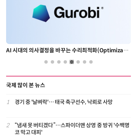
AI 시대의 의사결정을 바꾸는 수리최적화(Optimization): 실제 산업 적용 사례와 활용 전략
국제 많이 본 뉴스
1
경기 중 '날벼락'… 태국 축구선수, 낙뢰로 사망
2
“냄새 못 버티겠다”…스파이더맨 상영 중 방귀 '수백명
코 막고 대피'