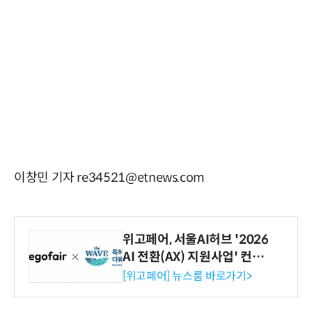
이창민 기자 re34521@etnews.com
위고페어, 서울AI허브 '2026
AI 전환(AX) 지원사업' 컨소
시엄 선정
[위고페어] 뉴스룸 바로가기>