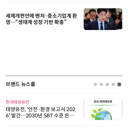
세제개편안에 벤처·중소기업계 환
영…“생태계 성장 기반 확충”
브랜드 뉴스룸
한국태양유전
태양유전, '안전·환경 보고서 202
6' 발간…2030년 SBT 수준 온실
가스 감축 추진