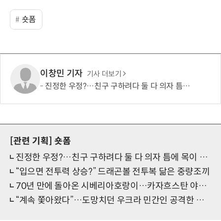
숏폼
이창민 기자
기사 더보기
진정한 우정?…친구 구하려다 둘 다 의자 틈에 목이 낀 순간
[관련 기획]
숏폼
진정한 우정?…친구 구하려다 둘 다 의자 틈에 목이 낀 순간
“입으면 전투력 상승?” 드래곤볼 전투복 닮은 중량조끼
70년 만에 돌아온 시베리아호랑이…카자흐스탄 야생에 풀렸다
“계속 쫓아왔다”…도망치던 우크라 민간인 공격한 러 자폭 드론