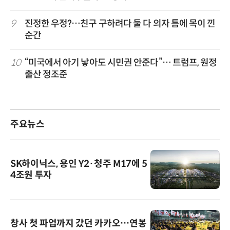
9
진정한 우정?…친구 구하려다 둘 다 의자 틈에 목이 낀
순간
10
“미국에서 아기 낳아도 시민권 안준다”… 트럼프, 원정
출산 정조준
주요뉴스
SK하이닉스, 용인 Y2·청주 M17에 5
4조원 투자
창사 첫 파업까지 갔던 카카오…연봉