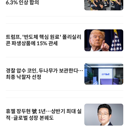
6.3% 인상 합의
트럼프, '반도체 핵심 원료' 폴리실리
콘 파생상품에 15% 관세
경찰 압수 코인, 두나무가 보관한다…
최종 낙찰자 선정
휴젤 장두현 號 1년…상반기 최대 실
적·글로벌 성장 본궤도