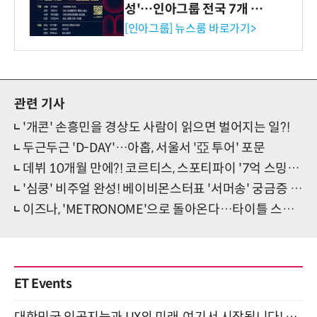
성'…인아그룹 전국 7개 도
시 세미나 페어 개최
[인아그룹] 뉴스룸 바로가기>
관련 기사
'개콘' 손흥민을 경상도 사람이 읽으면 벌어지는 일?!
두근두근 'D-DAY'…아홉, 서울서 '亞 투어' 포문
데뷔 10개월 만에?! 코르티스, 스포티파이 '7억 스밍' 돌파
'심쿵' 비주얼 완성! 베이비몬스터표 '서머송' 궁금증 MAX
이즈나, 'METRONOME'으로 돌아온다…타이틀 스포일러
ET Events
대한민국 인공지능과 UX의 미래, 여기서 시작됩니다! UX Korea 2026 - Fall 9월 2일 개최