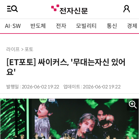
AI·SW
반도체
전자
모빌리티
통신
경제
라이프 > 포토
[ET포토] 싸이커스, '무대는자신 있어
요'
발행일 : 2026-06-02 19:22
업데이트 : 2026-06-02 19:22