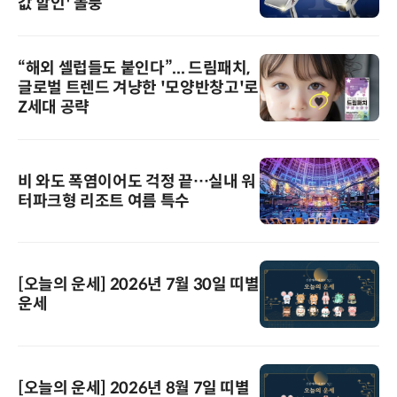
값 할인' 돌풍
“해외 셀럽들도 붙인다”... 드림패치,
글로벌 트렌드 겨냥한 '모양반창고'로
Z세대 공략
비 와도 폭염이어도 걱정 끝…실내 워
터파크형 리조트 여름 특수
[오늘의 운세] 2026년 7월 30일 띠별
운세
[오늘의 운세] 2026년 8월 7일 띠별