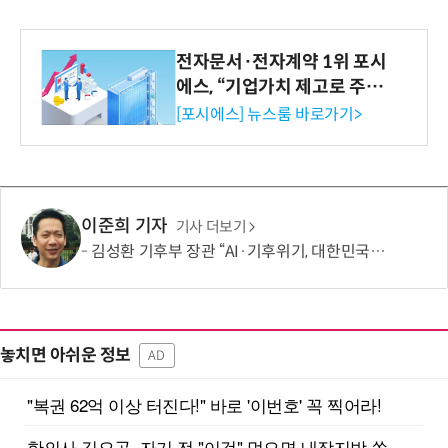
전자문서·전자계약 1위 포시
에스, “기업가치 제고로 주주
환원 강화” 계획 공시
[포시에스] 뉴스룸 바로가기>
이준희 기자
기사 더보기
김성환 기후부 장관 “AI·기후위기, 대한민국이 함께 해결할 첫 국가 될 것”
놓치면 아쉬운 정보
AD