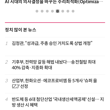
AI 시대의 의사결정을 바꾸는 수리최적화(Optimization): 실제 산업 적용 사례와 활용 전략
정치 많이 본 뉴스
1
김정관, “성과급, 주총 승인 거치도록 상법 개정”
2
기후부, 전력망 갈등 해법 내놨다…송전철탑 최대
40% 감축·지중화 확대
3
산업부, 한화오션·에코프로비엠 등 5개사 '슈퍼 을
(乙)' 선정
4
반도체 등 6대 첨단산업 '국내생산세액공제' 신설… 지
방 생산 시 혜택