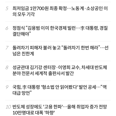
5
최저임금 1만700원 최종 확정…노동계·소상공인 이
의 모두 기각
6
정점식 “김용범 이미 한국경제 빌런…李 대통령, 경질
결단해야”
7
돌려차기 피해자 불러 놓고 “돌려차기 한번 해라”…선
넘은 친한계
8
성균관대 김기강 센터장·이영희 교수, 차세대 반도체
분야 전문서 세계적 출판사서 발간
9
국힘, 李 대통령 '형소법 안 읽어봤다' 발언 공세…“역
대급 망언”
10
반도체 성장에도 '고용 한파'…올해 취업자 증가 전망
10만명대로 대폭 '하향'