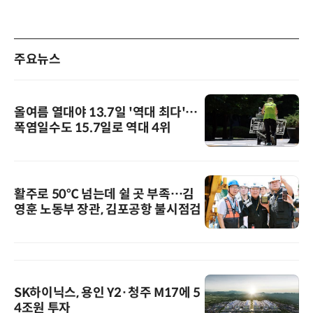
주요뉴스
올여름 열대야 13.7일 '역대 최다'…
폭염일수도 15.7일로 역대 4위
활주로 50℃ 넘는데 쉴 곳 부족…김
영훈 노동부 장관, 김포공항 불시점검
SK하이닉스, 용인 Y2·청주 M17에 5
4조원 투자