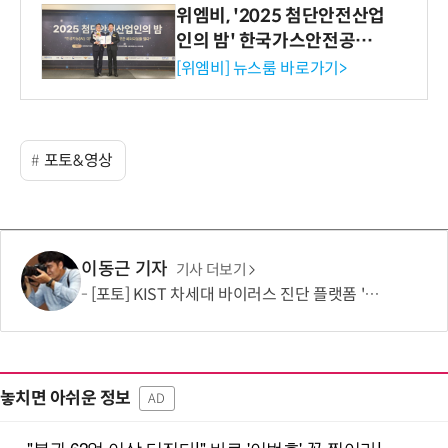
위엠비, '2025 첨단안전산업
인의 밤' 한국가스안전공사
사장상 수상
[위엠비] 뉴스룸 바로가기>
포토&영상
이동근 기자
기사 더보기
[포토] KIST 차세대 바이러스 진단 플랫폼 '퓨전 어세이' 개발
놓치면 아쉬운 정보
AD