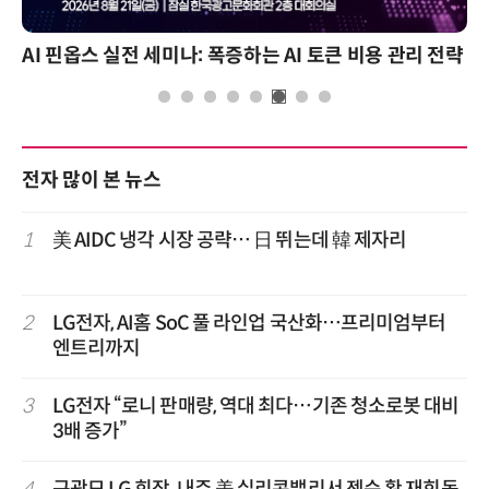
AI 핀옵스 실전 세미나: 폭증하는 AI 토큰 비용 관리 전략
전자 많이 본 뉴스
1
美 AIDC 냉각 시장 공략… 日 뛰는데 韓 제자리
2
LG전자, AI홈 SoC 풀 라인업 국산화…프리미엄부터
엔트리까지
3
LG전자 “로니 판매량, 역대 최다…기존 청소로봇 대비
3배 증가”
4
구광모 LG 회장, 내주 美 실리콘밸리서 젠슨 황 재회동