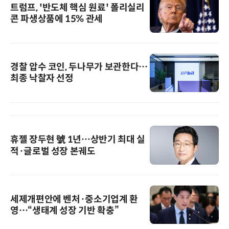
트럼프, '반도체 핵심 원료' 폴리실리
콘 파생상품에 15% 관세
경찰 압수 코인, 두나무가 보관한다…
최종 낙찰자 선정
휴젤 장두현 號 1년…상반기 최대 실
적·글로벌 성장 본궤도
세제개편안에 벤처·중소기업계 환
영…“생태계 성장 기반 확충”