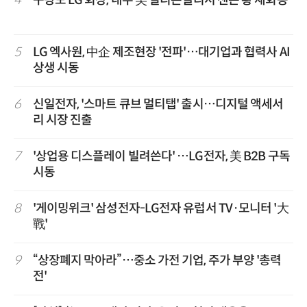
5
LG 엑사원, 中企 제조현장 '전파'…대기업과 협력사 AI
상생 시동
6
신일전자, '스마트 큐브 멀티탭' 출시…디지털 액세서
리 시장 진출
7
'상업용 디스플레이 빌려쓴다' …LG전자, 美 B2B 구독
시동
8
'게이밍위크' 삼성전자-LG전자 유럽서 TV·모니터 '大
戰'
9
“상장폐지 막아라”…중소 가전 기업, 주가 부양 '총력
전'