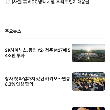
10
[사설] 美 AIDC 냉각 시장, 우리도 현지 대응을
주요뉴스
SK하이닉스, 용인 Y2·청주 M17에 5
4조원 투자
창사 첫 파업까지 갔던 카카오…연봉
6.3% 인상 합의