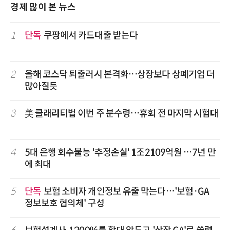
경제 많이 본 뉴스
1
단독
쿠팡에서 카드대출 받는다
2
올해 코스닥 퇴출러시 본격화…상장보다 상폐기업 더
많아질듯
3
美 클래리티법 이번 주 분수령…휴회 전 마지막 시험대
4
5대 은행 회수불능 '추정손실' 1조2109억원 …7년 만
에 최대
5
단독
보험 소비자 개인정보 유출 막는다…'보험·GA
정보보호 협의체' 구성