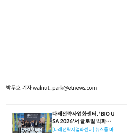
박두호 기자 walnut_park@etnews.com
다래전략사업화센터, 'BIO U
SA 2026'서 글로벌 빅파마
와의 비즈니스 미팅 지원…K
[다래전략사업화센터] 뉴스룸 바