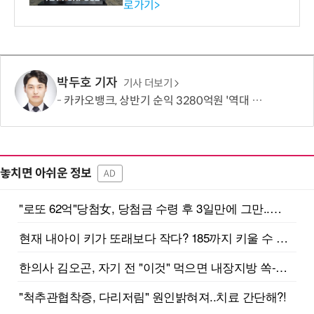
로가기>
-바이오 해외 진출 교두보 확
보
박두호 기자
기사 더보기
카카오뱅크, 상반기 순익 3280억원 '역대 최대'…비이자수익 결실
놓치면 아쉬운 정보
AD