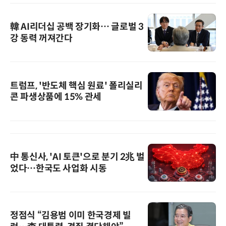
韓 AI리더십 공백 장기화… 글로벌 3
강 동력 꺼져간다
트럼프, '반도체 핵심 원료' 폴리실리
콘 파생상품에 15% 관세
中 통신사, 'AI 토큰'으로 분기 2兆 벌
었다…한국도 사업화 시동
정점식 “김용범 이미 한국경제 빌