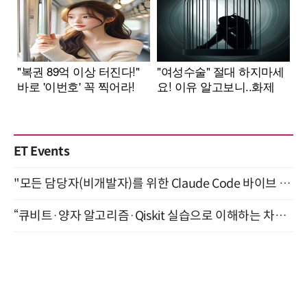
ET Events
"모든 담당자(비개발자)를 위한 Claude Code 바이브 코딩 2-day 부트캠프" 9월 16~17일 개최
“큐비트·양자 알고리즘·Qiskit 실습으로 이해하는 차세대 컴퓨팅” (8/28)