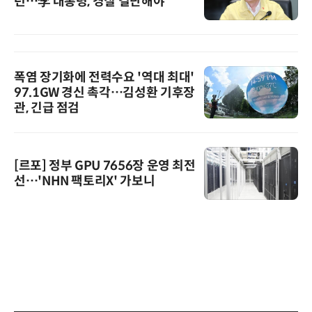
런…李 대통령, 경질 결단해야”
폭염 장기화에 전력수요 '역대 최대'
97.1GW 경신 촉각…김성환 기후장
관, 긴급 점검
[르포] 정부 GPU 7656장 운영 최전
선…'NHN 팩토리X' 가보니