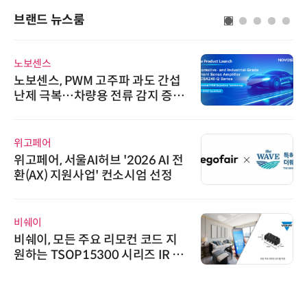
브랜드 뉴스룸
노보센스
노보센스, PWM 고주파 과도 간섭
난제 극복…차량용 전류 감지 증폭
기
위고페어
위고페어, 서울AI허브 '2026 AI 전
환(AX) 지원사업' 컨소시엄 선정
비쉐이
비쉐이, 모든 주요 리모컨 코드 지
원하는 TSOP15300 시리즈 IR 수
신기 출시