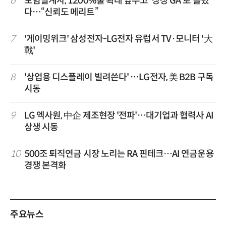
6
보험설계사, 1200%룰 확대 앞두고 '상장 GA'로 쏠렸
다…“신뢰도 메리트”
7
'게이밍위크' 삼성전자-LG전자 유럽서 TV·모니터 '大
戰'
8
'상업용 디스플레이 빌려쓴다' …LG전자, 美 B2B 구독
시동
9
LG 엑사원, 中企 제조현장 '전파'…대기업과 협력사 AI
상생 시동
10
500조 퇴직연금 시장 노리는 RA 핀테크…AI 연금운용
경쟁 본격화
주요뉴스