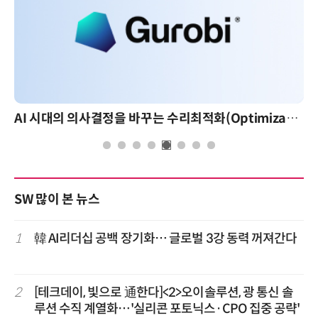
AI 시대의 의사결정을 바꾸는 수리최적화(Optimization): 실제 산업 적용 사례와 활용 전략
SW 많이 본 뉴스
1
韓 AI리더십 공백 장기화… 글로벌 3강 동력 꺼져간다
2
[테크데이, 빛으로 通한다]<2>오이솔루션, 광 통신 솔
루션 수직 계열화…'실리콘 포토닉스·CPO 집중 공략'