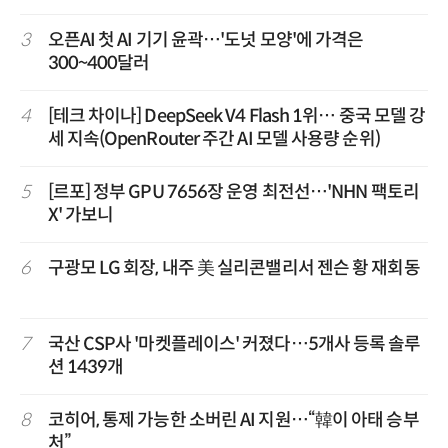
3
오픈AI 첫 AI 기기 윤곽…'도넛 모양'에 가격은
300~400달러
4
[테크 차이나] DeepSeek V4 Flash 1위… 중국 모델 강
세 지속(OpenRouter 주간 AI 모델 사용량 순위)
5
[르포] 정부 GPU 7656장 운영 최전선…'NHN 팩토리
X' 가보니
6
구광모 LG 회장, 내주 美 실리콘밸리서 젠슨 황 재회동
7
국산 CSP사 '마켓플레이스' 커졌다…5개사 등록 솔루
션 1439개
8
코히어, 통제 가능한 소버린 AI 지원…“韓이 아태 승부
처”