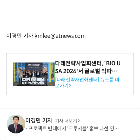
이경민 기자 kmlee@etnews.com
다래전략사업화센터, 'BIO U
SA 2026'서 글로벌 빅파마
와의 비즈니스 미팅 지원…K
[다래전략사업화센터] 뉴스룸 바
로가기>
-바이오 해외 진출 교두보 확
보
이경민 기자
기사 더보기
프로젝트 반대에서 '크루서블' 홍보 나선 영풍·MBK, '말바꾸기' 이어 '주주권' 논란