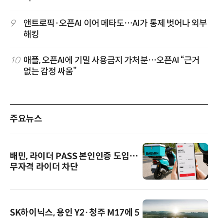
9
앤트로픽·오픈AI 이어 메타도…AI가 통제 벗어나 외부
해킹
10
애플, 오픈AI에 기밀 사용금지 가처분…오픈AI “근거
없는 감정 싸움”
주요뉴스
배민, 라이더 PASS 본인인증 도입…
무자격 라이더 차단
SK하이닉스, 용인 Y2·청주 M17에 5