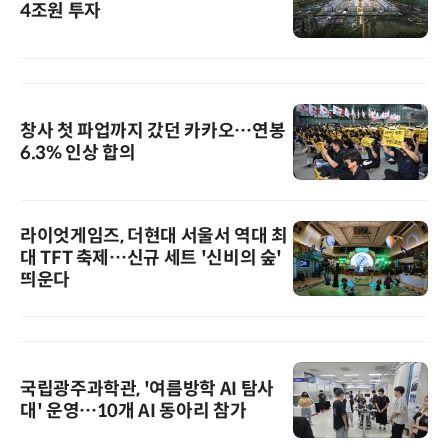
4조원 투자
창사 첫 파업까지 갔던 카카오…연봉
6.3% 인상 합의
라이엇게임즈, 더현대 서울서 역대 최
대 TFT 축제…신규 세트 '신비의 숲'
띄운다
국립광주과학관, '여름방학 AI 탐사
대' 운영…10개 AI 동아리 참가