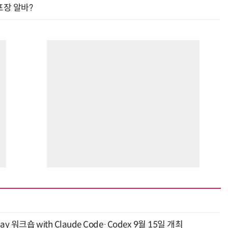
프장 알바?
“계속 쫓아왔다”…도망치던 우크라 민간인 공격한 러 자폭 드론
진정한 우정?…친구 구하려다 둘 다 의자 틈에 목이 낀
y 워크숍 with Claude Code·Codex 9월 15일 개최