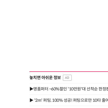
놓치면 아쉬운 정보
AD
▶명품퍼터 ~60%할인 '10만원'대 선착순 한정
▶ '2m' 퍼팅, 100% 성공! 퍼팅으로만 10타 줄