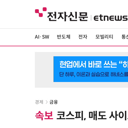
AI·SW
반도체
전자
모빌리티
통
경제
금융
속보
코스피, 매도 사