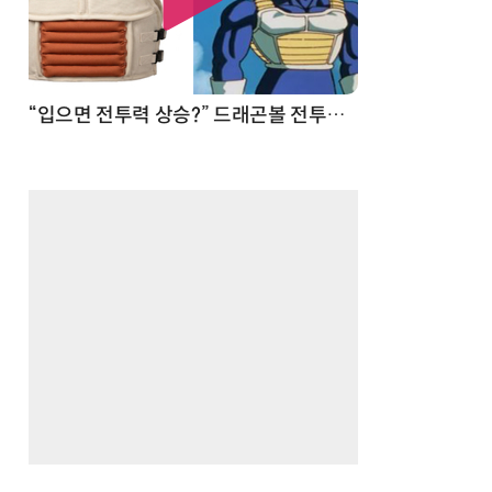
 순간
“입으면 전투력 상승?” 드래곤볼 전투복 닮은 중량조끼