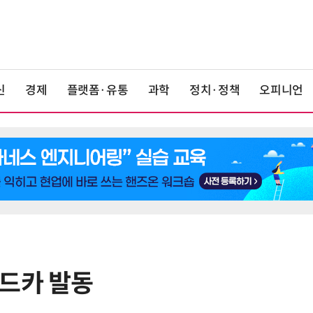
신
경제
플랫폼·유통
과학
정치·정책
오피니언
이드카 발동
6
6월 경상수지 497억달러 '역대 최
대'…월 상품수출 첫 1000억달러 