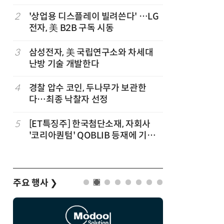
트”
파
2
'상업용 디스플레이 빌려쓴다' …LG
7
세제개편
전자, 美 B2B 구독 시동
영…“생태
3
삼성전자, 美 국립연구소와 차세대
8
대출 못 
난방 기술 개발한다
서민 신
4
경찰 압수 코인, 두나무가 보관한
9
KB차차차
다…최종 낙찰자 선정
매량 1위
세
5
[ET특징주] 한국첨단소재, 자회사
10
[人사이트
'코리아퀀텀' QOBLIB 등재에 기대
청 수탁은
감… 주가 上
준 만들겠
주요 행사
❯