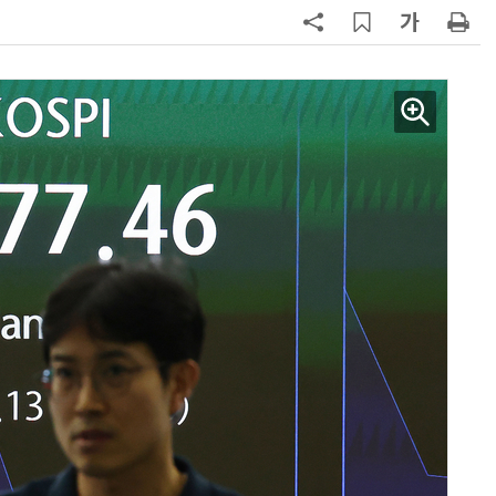
파
7
세제개편안에 벤처·중소기업계 환
영…“생태계 성장 기반 확충”
8
대출 못 받아 신용 못 쌓는 악순환…
서민 신용평가 사각지대 메운다
9
KB차차차 “포르쉐 브랜드 중고차 판
매량 1위는 '포르쉐 카이엔'”
10
[人사이트] 조성일 KDAC 대표 “국
청 수탁은 시작…공공 가상자산 표
준 만들겠다”