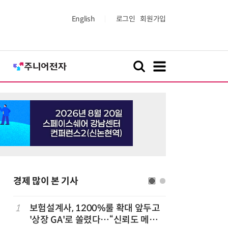
English
로그인
회원가입
경제 많이 본 기사
1
보험설계사, 1200%룰 확대 앞두고
6
6월 경상
돌
'상장 GA'로 쏠렸다…“신뢰도 메리
대'…월 