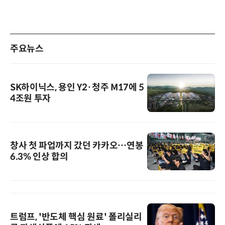
주요뉴스
SK하이닉스, 용인 Y2·청주 M17에 5
4조원 투자
창사 첫 파업까지 갔던 카카오…연봉
6.3% 인상 합의
트럼프, '반도체 핵심 원료' 폴리실리