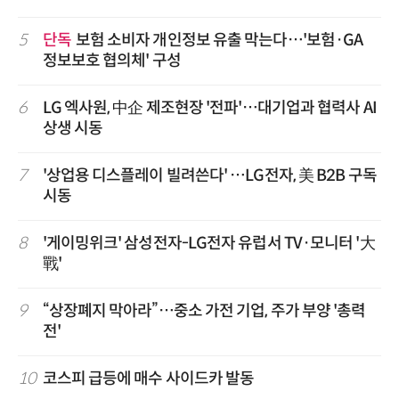
5
단독
보험 소비자 개인정보 유출 막는다…'보험·GA
정보보호 협의체' 구성
6
LG 엑사원, 中企 제조현장 '전파'…대기업과 협력사 AI
상생 시동
7
'상업용 디스플레이 빌려쓴다' …LG전자, 美 B2B 구독
시동
8
'게이밍위크' 삼성전자-LG전자 유럽서 TV·모니터 '大
戰'
9
“상장폐지 막아라”…중소 가전 기업, 주가 부양 '총력
전'
10
코스피 급등에 매수 사이드카 발동