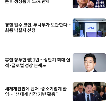
콘 파생상품에 15% 관세
경찰 압수 코인, 두나무가 보관한다…
최종 낙찰자 선정
휴젤 장두현 號 1년…상반기 최대 실
적·글로벌 성장 본궤도
세제개편안에 벤처·중소기업계 환
영…“생태계 성장 기반 확충”