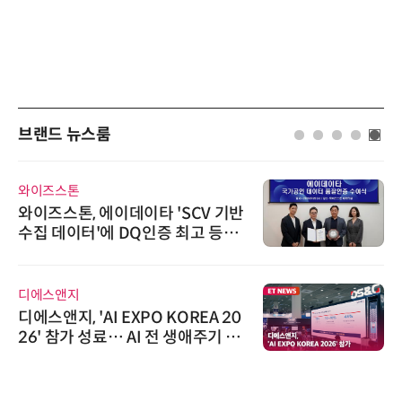
브랜드 뉴스룸
와이즈스톤
와이즈스톤, 에이데이타 'SCV 기반
수집 데이터'에 DQ인증 최고 등급
수여
디에스앤지
디에스앤지, 'AI EXPO KOREA 20
26' 참가 성료… AI 전 생애주기 아
우르는 통합 솔루션 선봬