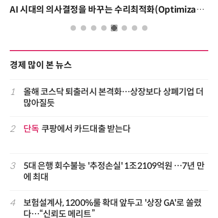
AI 시대의 의사결정을 바꾸는 수리최적화(Optimization): 실제 산업 적용 사례와 활용 전략
경제 많이 본 뉴스
1
올해 코스닥 퇴출러시 본격화…상장보다 상폐기업 더
많아질듯
2
단독
쿠팡에서 카드대출 받는다
3
5대 은행 회수불능 '추정손실' 1조2109억원 …7년 만
에 최대
4
보험설계사, 1200%룰 확대 앞두고 '상장 GA'로 쏠렸
다…“신뢰도 메리트”