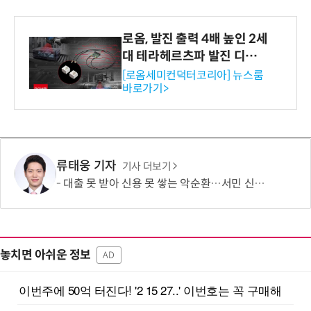
로옴, 발진 출력 4배 높인 2세
대 테라헤르츠파 발진 디바이
스 개발
[로옴세미컨덕터코리아] 뉴스룸
바로가기>
류태웅 기자
기사 더보기
대출 못 받아 신용 못 쌓는 악순환…서민 신용평가 사각지대 메운다
놓치면 아쉬운 정보
AD