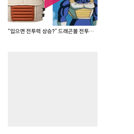
 순간
“입으면 전투력 상승?” 드래곤볼 전투복 닮은 중량조끼