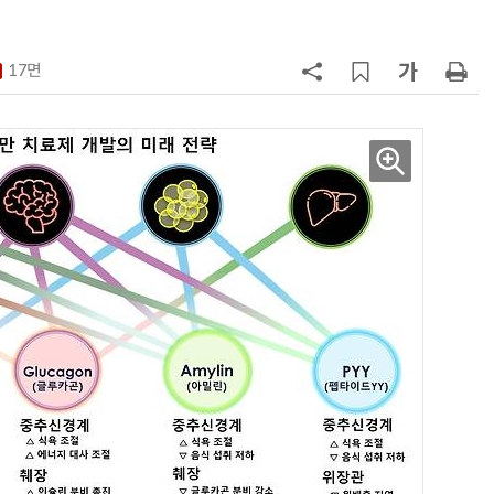
7
KIST, 기존 반도체 공정으로 전기·
빛 신호 한 번에 읽는 '광반도체 BCI
17면
칩' 구현
8
[人사이트] 남진우 한양대 교수 “AI
신약 병목, K-문샷으로 극복해 개발
속도 10배 향상”
9
[르포]아이들이 직접 첨단 전자현미
경 다루며 과학원리 체득...과학체험
제공 '주니어닥터' 현장
10
다누리, 스페이스X 팰컨9 달 충돌 전
후 포착