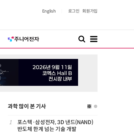
English
로그인
회원가입
과학 많이 본 기사
정
1
포스텍·삼성전자, 3D 낸드(NAND)
6
“망막 찍
반도체 한계 넘는 기술 개발
부, 첨단 