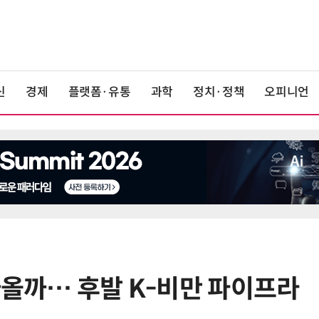
신
경제
플랫폼·유통
과학
정치·정책
오피니언
나올까… 후발 K-비만 파이프라
6
“망막 찍자 심혈관 고위험 판정”…
부, 첨단 의료 AI 임상 확산 지원