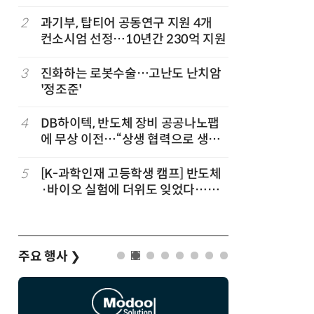
2
과기부, 탑티어 공동연구 지원 4개
7
KIST,
컨소시엄 선정…10년간 230억 지원
빛 신호 한
칩' 구현
3
진화하는 로봇수술…고난도 난치암
8
[人사이트
'정조준'
신약 병목
속도 10
4
DB하이텍, 반도체 장비 공공나노팹
9
[르포]아
에 무상 이전…“상생 협력으로 생태
경 다루며
계 고도화”
제공 '주
5
[K-과학인재 고등학생 캠프] 반도체
10
다누리, 
·바이오 실험에 더위도 잊었다…
후 포착
“내년 2기로 이어집니다”
주요 행사
❯