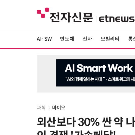
AI·SW
반도체
전자
모빌리티
통
과학
바이오
외산보다 30% 싼 약 