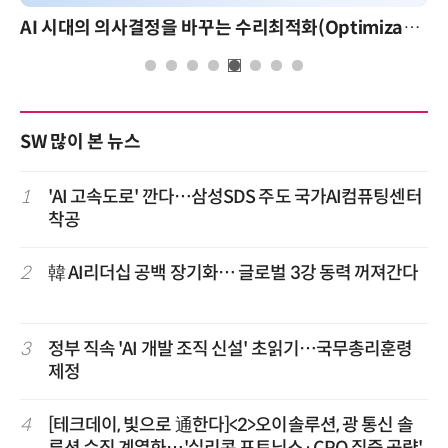
AI 시대의 의사결정을 바꾸는 수리최적화(Optimization): 실제 산업 적용 사례와 활용 전략
SW 많이 본 뉴스
1
'AI 고속도로' 깐다…삼성SDS 주도 국가AI컴퓨팅센터
착공
2
韓 AI리더십 공백 장기화… 글로벌 3강 동력 꺼져간다
3
정부 직속 'AI 개발 조직 신설' 초읽기…국무총리훈령
제정
4
[테크데이, 빛으로 通한다]<2>오이솔루션, 광 통신 솔