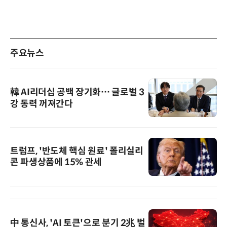
주요뉴스
韓 AI리더십 공백 장기화… 글로벌 3
강 동력 꺼져간다
트럼프, '반도체 핵심 원료' 폴리실리
콘 파생상품에 15% 관세
中 통신사, 'AI 토큰'으로 분기 2兆 벌