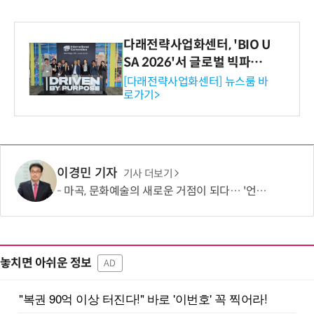
다래전략사업화센터, 'BIO U
SA 2026'서 글로벌 빅파마
와의 비즈니스 미팅 지원…K
[다래전략사업화센터] 뉴스룸 바
로가기>
-바이오 해외 진출 교두보 확
보
이경민 기자
기사 더보기
마곡, 문화예술의 새로운 거점이 되다… '언노운바이브 아트센터'가 여는 도시의 새로운 가능성
놓치면 아쉬운 정보
AD