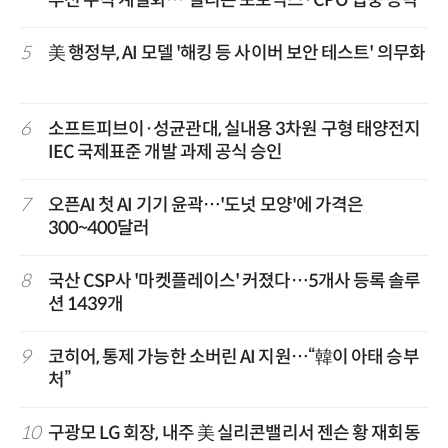
루션 수직 계열화…'실리콘 포토닉스·CPO 집중 공략'
5
美 행정부, AI 모델 '해킹 등 사이버 보안 테스트' 의무화
6
소프트피브이·성균관대, 실내용 3차원 구형 태양전지
IEC 국제표준 개발 과제 공식 승인
7
오픈AI 첫 AI 기기 윤곽…'도넛 모양'에 가격은
300~400달러
8
국산 CSP사 '마켓플레이스' 커졌다…5개사 등록 솔루
션 1439개
9
코히어, 통제 가능한 소버린 AI 지원…“韓이 아태 승부
처”
10
구광모 LG 회장, 내주 美 실리콘밸리서 젠슨 황 재회동