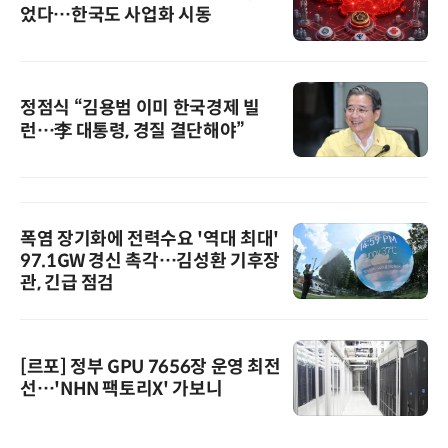
었다…한국도 사업화 시동
정점식 “김용범 이미 한국경제 빌
런…李 대통령, 경질 결단해야”
폭염 장기화에 전력수요 '역대 최대'
97.1GW 경신 촉각…김성환 기후장
관, 긴급 점검
[르포] 정부 GPU 7656장 운영 최전
선…'NHN 팩토리X' 가보니