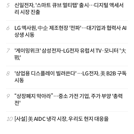
5
신일전자, '스마트 큐브 멀티탭' 출시…디지털 액세서
리 시장 진출
6
LG 엑사원, 中企 제조현장 '전파'…대기업과 협력사 AI
상생 시동
7
'게이밍위크' 삼성전자-LG전자 유럽서 TV·모니터 '大
戰'
8
'상업용 디스플레이 빌려쓴다' …LG전자, 美 B2B 구독
시동
9
“상장폐지 막아라”…중소 가전 기업, 주가 부양 '총력
전'
10
[사설] 美 AIDC 냉각 시장, 우리도 현지 대응을