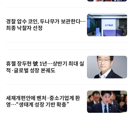
경찰 압수 코인, 두나무가 보관한다…
최종 낙찰자 선정
휴젤 장두현 號 1년…상반기 최대 실
적·글로벌 성장 본궤도
세제개편안에 벤처·중소기업계 환
영…“생태계 성장 기반 확충”