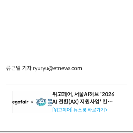
류근일 기자 ryuryu@etnews.com
위고페어, 서울AI허브 '2026
AI 전환(AX) 지원사업' 컨소
시엄 선정
[위고페어] 뉴스룸 바로가기>