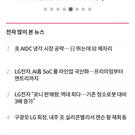
전자 많이 본 뉴스
1
美 AIDC 냉각 시장 공략… 日 뛰는데 韓 제자리
2
LG전자, AI홈 SoC 풀 라인업 국산화…프리미엄부터
엔트리까지
3
LG전자 “로니 판매량, 역대 최다…기존 청소로봇 대비
3배 증가”
4
구광모 LG 회장, 내주 美 실리콘밸리서 젠슨 황 재회동