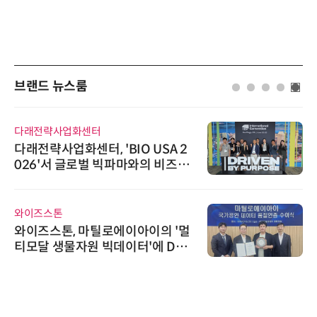
브랜드 뉴스룸
다래전략사업화센터
다래전략사업화센터, 'BIO USA 2
026'서 글로벌 빅파마와의 비즈니
스 미팅 지원…K-바이오 해외 진출
교두보 확보
와이즈스톤
와이즈스톤, 마틸로에이아이의 '멀
티모달 생물자원 빅데이터'에 DQ
인증 최고 등급 수여